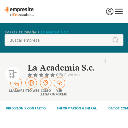
EMPRESITE ESPAÑA
LA ACADEMIA S.C.
Buscar
La Academia S.c.
0
/5
( 0 votos)
LLAMAR
SITIO WEB
CÓMO
VER
LLEGAR
INFORME
DIRECCIÓN Y CONTACTO
INFORMACIÓN GENERAL
DATOS COM