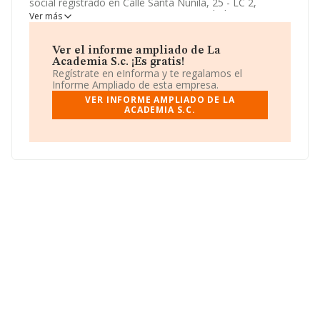
social registrado en Calle Santa Nunila, 25 - LC 2,
Zaragoza, Zaragoza. Enmarca su actividad CNAE
Ver más
principal como 5630 - Servicios de bebidas.
La
Academia S.c.
aparece inscrita como Sociedad civil.
Ver el informe ampliado de La
Academia S.c. ¡Es gratis!
Regístrate en eInforma y te regalamos el
Informe Ampliado de esta empresa.
VER INFORME AMPLIADO DE LA
ACADEMIA S.C.