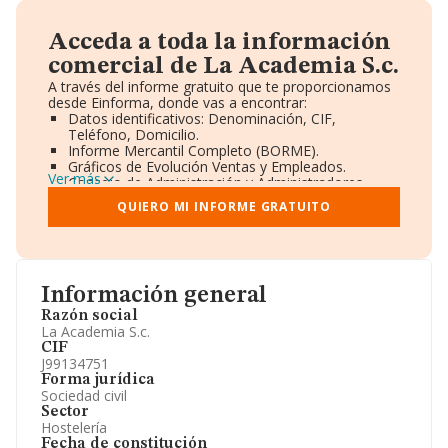
Acceda a toda la información
comercial de La Academia S.c.
A través del informe gratuito que te proporcionamos
desde Einforma, donde vas a encontrar:
Datos identificativos: Denominación, CIF,
Teléfono, Domicilio.
Informe Mercantil Completo (BORME).
Gráficos de Evolución Ventas y Empleados.
Ver más
Consejo de Administración y Administradores.
Directivos y Ejecutivos.
QUIERO MI INFORME GRATUITO
Accionistas.
Participaciones y Vinculaciones en otras empresas.
Artículos de prensa publicados sobre la empresa.
Información oficial y registral complementaria.
Información general
Razón social
La Academia S.c.
CIF
J99134751
Forma jurídica
Sociedad civil
Sector
Hostelería
Fecha de constitución