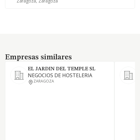
Zaragoza, Zaragoza
Empresas similares
Empresas similares
EL JARDIN DEL TEMPLE SL
NEGOCIOS DE HOSTELERIA
L
ZARAGOZA
a
a
y
d
c
j
d