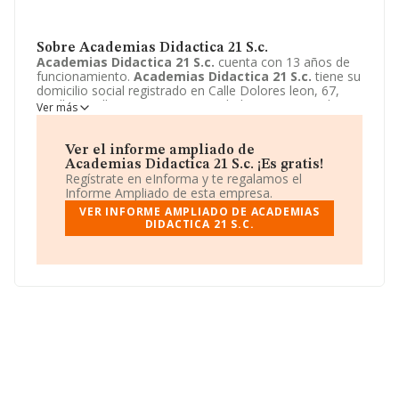
Sobre Academias Didactica 21 S.c.
Academias Didactica 21 S.c.
cuenta con 13 años de
funcionamiento.
Academias Didactica 21 S.c.
tiene su
domicilio social registrado en Calle Dolores leon, 67,
Sevilla, Sevilla. Enmarca su actividad CNAE principal
Ver más
como 8559 - Otra educación n.c.o.p..
Academias
Didactica 21 S.c.
aparece inscrita como Sociedad civil.
Ver el informe ampliado de
Academias Didactica 21 S.c. ¡Es gratis!
Regístrate en eInforma y te regalamos el
Informe Ampliado de esta empresa.
VER INFORME AMPLIADO DE ACADEMIAS
DIDACTICA 21 S.C.