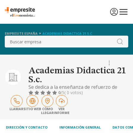
EMPRESITE ESPAÑA
ACADEMIAS DIDACTICA 21 S.C.
Buscar
Academias Didactica 21
S.c.
Se dedica a la enseñanza de refuerzo de
todo tipo de materias incluidos idiomas
0
/5
( 0 votos)
LLAMAR
SITIO WEB
CÓMO
VER
LLEGAR
INFORME
DIRECCIÓN Y CONTACTO
INFORMACIÓN GENERAL
DATOS COM