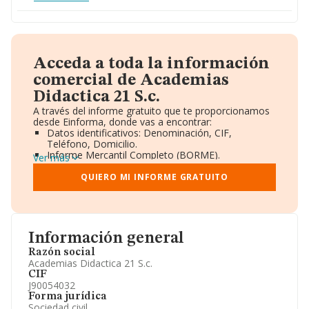
Acceda a toda la información
comercial de Academias
Didactica 21 S.c.
A través del informe gratuito que te proporcionamos
desde Einforma, donde vas a encontrar:
Datos identificativos: Denominación, CIF,
Teléfono, Domicilio.
Informe Mercantil Completo (BORME).
Ver más
Gráficos de Evolución Ventas y Empleados.
Consejo de Administración y Administradores.
QUIERO MI INFORME GRATUITO
Directivos y Ejecutivos.
Accionistas.
Participaciones y Vinculaciones en otras empresas.
Artículos de prensa publicados sobre la empresa.
Información oficial y registral complementaria.
Información general
Razón social
Academias Didactica 21 S.c.
CIF
J90054032
Forma jurídica
Sociedad civil