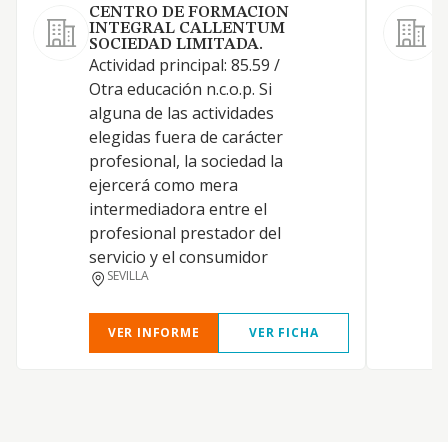
CENTRO DE FORMACION
INTEGRAL CALLENTUM
SOCIEDAD LIMITADA.
L
Actividad principal: 85.59 /
a
Otra educación n.c.o.p. Si
p
alguna de las actividades
p
elegidas fuera de carácter
e
profesional, la sociedad la
a
ejercerá como mera
g
intermediadora entre el
e
profesional prestador del
b
servicio y el consumidor
SEVILLA
VER INFORME
VER FICHA