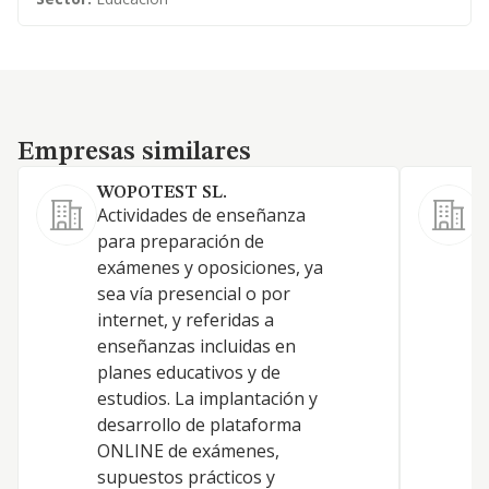
Empresas similares
Empresas similares
WOPOTEST SL.
S
Actividades de enseñanza
R
para preparación de
e
exámenes y oposiciones, ya
d
sea vía presencial o por
y
internet, y referidas a
i
enseñanzas incluidas en
e
planes educativos y de
p
estudios. La implantación y
e
desarrollo de plataforma
l
ONLINE de exámenes,
c
supuestos prácticos y