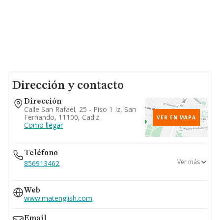
Dirección y contacto
Dirección
Calle San Rafael, 25 - Piso 1 Iz, San
Fernando, 11100, Cadiz
VER EN MAPA
Como llegar
Teléfono
Ver más
856913462
691...
Web
Ver teléfono 691...
www.matenglish.com
Email