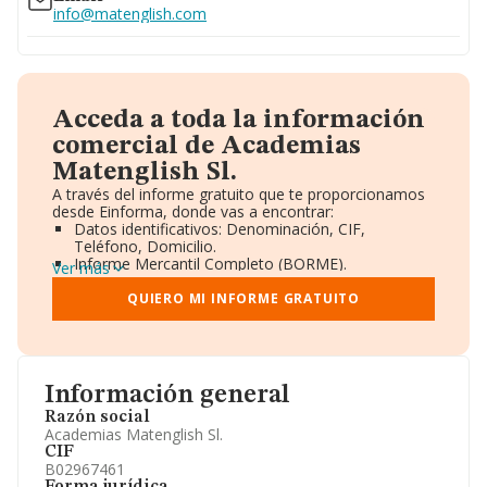
info@matenglish.com
Acceda a toda la información
comercial de Academias
Matenglish Sl.
A través del informe gratuito que te proporcionamos
desde Einforma, donde vas a encontrar:
Datos identificativos: Denominación, CIF,
Teléfono, Domicilio.
Informe Mercantil Completo (BORME).
Ver más
Gráficos de Evolución Ventas y Empleados.
Consejo de Administración y Administradores.
QUIERO MI INFORME GRATUITO
Directivos y Ejecutivos.
Accionistas.
Participaciones y Vinculaciones en otras empresas.
Artículos de prensa publicados sobre la empresa.
Información oficial y registral complementaria.
Información general
Razón social
Academias Matenglish Sl.
CIF
B02967461