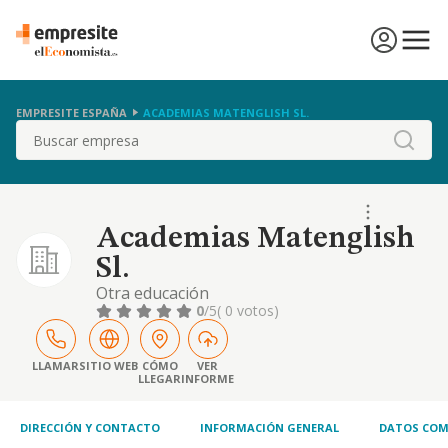
EMPRESITE ESPAÑA
ACADEMIAS MATENGLISH SL.
Buscar
Academias Matenglish
Sl.
Otra educación
0
/5
( 0 votos)
LLAMAR
SITIO WEB
CÓMO
VER
LLEGAR
INFORME
DIRECCIÓN Y CONTACTO
INFORMACIÓN GENERAL
DATOS COM