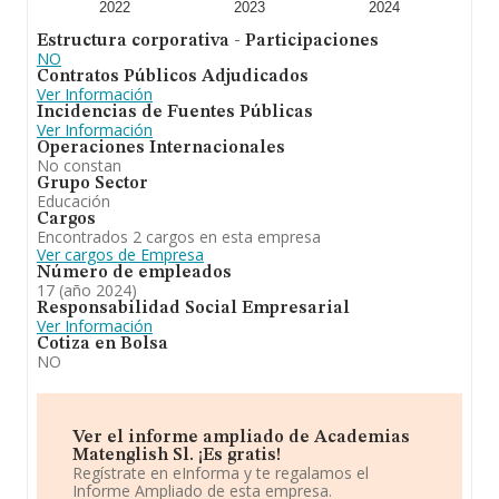
compañías asciende a los 154 mil euros, la empresa ha
2022
2023
2024
triplicado el promedio. En cuanto a la información
Estructura corporativa - Participaciones
relativa a la provincia de Cádiz, en la base de datos
NO
INFORMA constan 499 empresas, con ventas en 2024
Contratos Públicos Adjudicados
de hasta 56 millones de euros. Para aportar ulterior
Ver Información
información de interés en el ámbito sectorial, la media
Incidencias de Fuentes Públicas
de empleados es de 3; la antigüedad alcanza los 14
Ver Información
años desde la constitución.
Operaciones Internacionales
No constan
Para concluir, la actividad de
Academias Matenglish
Grupo Sector
S.L
está enfocada en otra educación. En cuanto a la
Educación
posición en el ranking de la provincia de Cádiz, la
Cargos
empresa ha perdido posiciones frente al 2023.
Encontrados 2 cargos en esta empresa
Ver cargos de Empresa
Número de empleados
17 (año 2024)
Responsabilidad Social Empresarial
Ver Información
Cotiza en Bolsa
NO
Ver el informe ampliado de Academias
Matenglish Sl. ¡Es gratis!
Regístrate en eInforma y te regalamos el
Informe Ampliado de esta empresa.