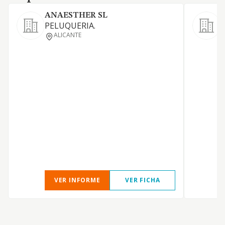
ANAESTHER SL
PELUQUERIA.
ALICANTE
R
J
VER INFORME
VER FICHA