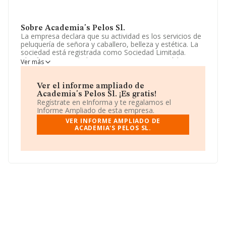
Sobre Academia's Pelos Sl.
La empresa declara que su actividad es los servicios de
peluquería de señora y caballero, belleza y estética. La
sociedad está registrada como Sociedad Limitada.
Clasifica su actividad CNAE como '%cnae%', código
Ver más
9621. La sociedad no tiene actividad en mercados
exteriores.
Ver el informe ampliado de
La empresa
Academia's Pelos S.L
, B54631999, se
Academia's Pelos Sl. ¡Es gratis!
encuentra en Calle Pablo Iglesias núm. 52, (03600), en el
Regístrate en eInforma y te regalamos el
municipio de Elda, en Alicante, Comunidad Valenciana.
Informe Ampliado de esta empresa.
VER INFORME AMPLIADO DE
Con los datos a disposición de INFORMA sobre 27.497
ACADEMIA'S PELOS SL.
empresas pertenecientes al sector, a nivel nacional la
facturación asciende a 868 millones de euros y la media
entre todas las compañías es de 31 mil euros de ventas.
Por último, con el fin de ampliar la información relativa
al ámbito de la empresa, la media de empleados de las
empresas es de 1. La media de antigüedad desde la
constitución es de 14 años.