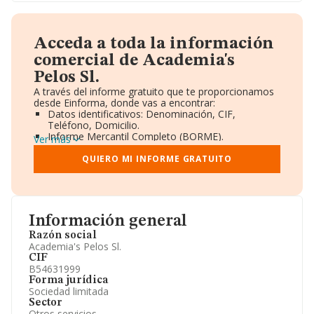
Acceda a toda la información
comercial de Academia's
Pelos Sl.
A través del informe gratuito que te proporcionamos
desde Einforma, donde vas a encontrar:
Datos identificativos: Denominación, CIF,
Teléfono, Domicilio.
Informe Mercantil Completo (BORME).
Ver más
Gráficos de Evolución Ventas y Empleados.
Consejo de Administración y Administradores.
QUIERO MI INFORME GRATUITO
Directivos y Ejecutivos.
Accionistas.
Participaciones y Vinculaciones en otras empresas.
Artículos de prensa publicados sobre la empresa.
Información oficial y registral complementaria.
Información general
Razón social
Academia's Pelos Sl.
CIF
B54631999
Forma jurídica
Sociedad limitada
Sector
Otros servicios