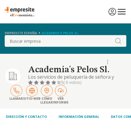
EMPRESITE ESPAÑA
ACADEMIA'S PELOS SL.
Buscar
Academia's Pelos Sl.
Los servicios de peluquería de señora y
caballero, belleza y estética
0
/5
( 0 votos)
LLAMAR
SITIO WEB
CÓMO
VER
LLEGAR
INFORME
DIRECCIÓN Y CONTACTO
INFORMACIÓN GENERAL
DATOS COM