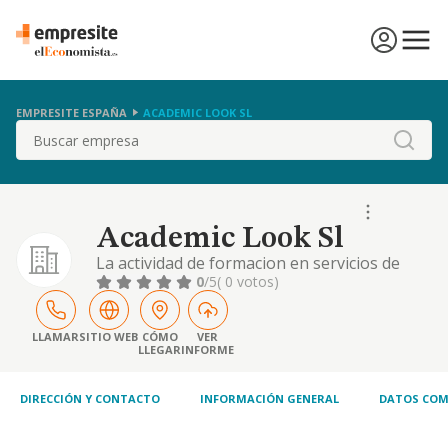
EMPRESITE ESPAÑA
ACADEMIC LOOK SL
Buscar
Academic Look Sl
La actividad de formacion en servicios de
peluqueria, estetica y maquillajes, peluqueria
0
/5
( 0 votos)
de senoras y caballeros, asi como la venta de
productos de cosmetica y de belleza, al por
mayor y al por menor.
LLAMAR
SITIO WEB
CÓMO
VER
LLEGAR
INFORME
DIRECCIÓN Y CONTACTO
INFORMACIÓN GENERAL
DATOS COM