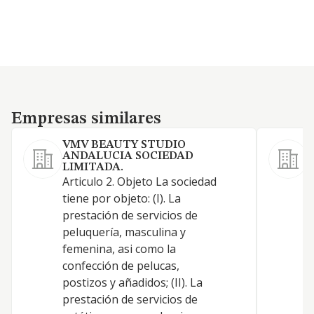
Empresas similares
Empresas similares
VMV BEAUTY STUDIO
ANDALUCIA SOCIEDAD
LIMITADA.
L
Articulo 2. Objeto La sociedad
L
tiene por objeto: (I). La
p
prestación de servicios de
f
peluquería, masculina y
p
femenina, asi como la
m
confección de pelucas,
e
postizos y añadidos; (II). La
c
prestación de servicios de
p