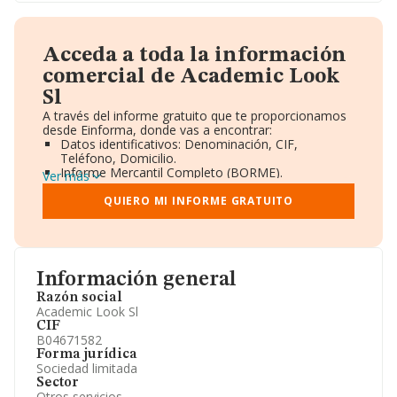
Acceda a toda la información
comercial de Academic Look
Sl
A través del informe gratuito que te proporcionamos
desde Einforma, donde vas a encontrar:
Datos identificativos: Denominación, CIF,
Teléfono, Domicilio.
Informe Mercantil Completo (BORME).
Ver más
Gráficos de Evolución Ventas y Empleados.
Consejo de Administración y Administradores.
QUIERO MI INFORME GRATUITO
Directivos y Ejecutivos.
Accionistas.
Participaciones y Vinculaciones en otras empresas.
Artículos de prensa publicados sobre la empresa.
Información oficial y registral complementaria.
Información general
Razón social
Academic Look Sl
CIF
B04671582
Forma jurídica
Sociedad limitada
Sector
Otros servicios