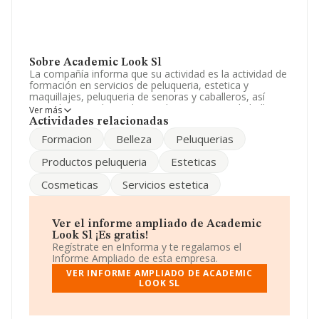
Sobre Academic Look Sl
La compañía informa que su actividad es la actividad de
formación en servicios de peluqueria, estetica y
maquillajes, peluqueria de senoras y caballeros, así
como la venta de productos de cosmetica y de belleza,
Ver más
al por mayor y al por menor. La empresa es una
Actividades relacionadas
Sociedad Limitada. Tiene CNAE: 9621 - '%cnae%'. La
Formacion
Belleza
Peluquerias
empresa no tiene actividad en mercados exteriores.
Productos peluqueria
Esteticas
La empresa
Academic Look S.L
, con número de
identificación fiscal B04671582, se encuentra en Plaza
Cosmeticas
Servicios estetica
Alcalde Pomares núm. 34, (04740), en el municipio de
Roquetas De Mar, en Almería, Andalucía.
En relación con el sector y disponiendo de los datos de
Ver el informe ampliado de Academic
hasta 27.497 empresas, a nivel nacional la facturación
Look Sl ¡Es gratis!
asciende a 868 millones de euros y el promedio de la
Regístrate en eInforma y te regalamos el
facturación de ventas entre todas las compañías
Informe Ampliado de esta empresa.
asciende a los 31 mil euros. Finalmente, para completar
VER INFORME AMPLIADO DE ACADEMIC
los datos de sector la media de antigüedad desde la
LOOK SL
constitución es de 14 años. La media de empleados es
de 1.