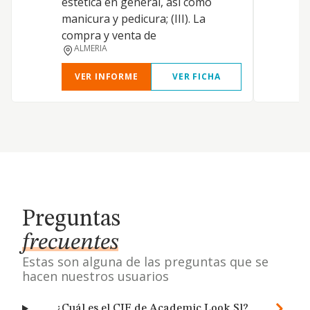
estética en general, asi como
p
manicura y pedicura; (III). La
p
compra y venta de
t
ALMERIA
VER INFORME
VER FICHA
Preguntas
frecuentes
Estas son alguna de las preguntas que se
hacen nuestros usuarios
¿Cuál es el CIF de Academic Look Sl?