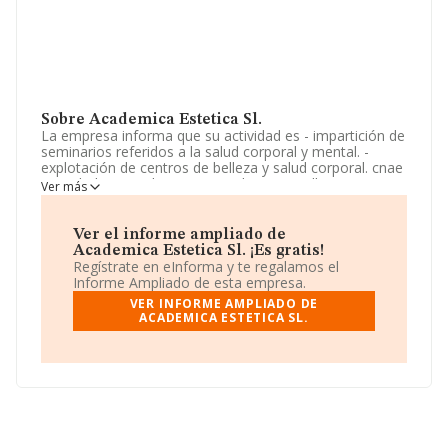
Sobre Academica Estetica Sl.
La empresa informa que su actividad es - impartición de
seminarios referidos a la salud corporal y mental. -
explotación de centros de belleza y salud corporal. cnae
actividad principal: 8560. se excluyen aquellas
Ver más
actividades que pueden requerir requisitos o
autorizaciones expresas por la normativa de seguros o
actividades financieras. s. La empresa está registrada
Ver el informe ampliado de
como Sociedad Limitada. Su CNAE corresponde a 8569
Academica Estetica Sl. ¡Es gratis!
con código '%cnae%'. La sociedad no tiene actividad en
Regístrate en eInforma y te regalamos el
mercados exteriores.
Informe Ampliado de esta empresa.
VER INFORME AMPLIADO DE
La sociedad española
Academica Estetica S.L
, NIF
ACADEMICA ESTETICA SL.
B72322431, se encuentra en Avenida De La Industria
núm. 30, (11130), en el municipio de Chiclana De La
Frontera, en Cádiz, Andalucía.
En base a la información de la que dispone INFORMA
sobre 1.983 compañías, la facturación en el ámbito
nacional alcanza los 351 millones de euros y se estima
que el promedio de la facturación entre todas las