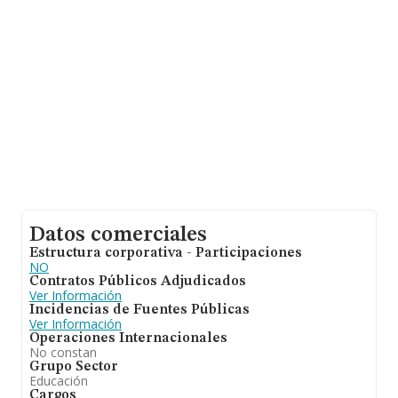
empresas es de 177 mil euros. Teniendo en cuenta la
información sobre Cádiz, en la base de datos de
INFORMA aparecen 25 empresas, con ventas de hasta
862 mil euros. Para aportar ulterior información de
interés en el ámbito sectorial, los empleados de media
son 3; la antigüedad alcanza los 14 años desde la
constitución.
Datos comerciales
Estructura corporativa - Participaciones
NO
Contratos Públicos Adjudicados
Ver Información
Incidencias de Fuentes Públicas
Ver Información
Operaciones Internacionales
No constan
Grupo Sector
Educación
Cargos