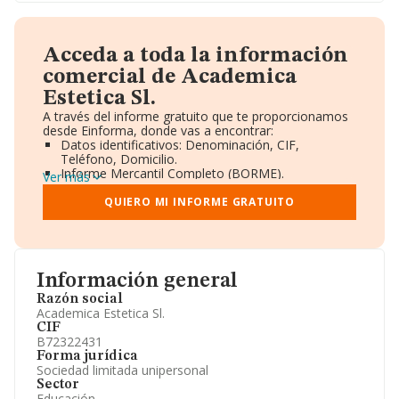
Acceda a toda la información
comercial de Academica
Estetica Sl.
A través del informe gratuito que te proporcionamos
desde Einforma, donde vas a encontrar:
Datos identificativos: Denominación, CIF,
Teléfono, Domicilio.
Informe Mercantil Completo (BORME).
Ver más
Gráficos de Evolución Ventas y Empleados.
Consejo de Administración y Administradores.
QUIERO MI INFORME GRATUITO
Directivos y Ejecutivos.
Accionistas.
Participaciones y Vinculaciones en otras empresas.
Artículos de prensa publicados sobre la empresa.
Información oficial y registral complementaria.
Información general
Razón social
Academica Estetica Sl.
CIF
B72322431
Forma jurídica
Sociedad limitada unipersonal
Sector
Educación