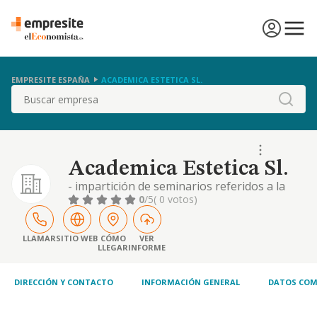
EMPRESITE ESPAÑA
ACADEMICA ESTETICA SL.
Buscar
Academica Estetica Sl.
- impartición de seminarios referidos a la
salud corporal y mental. - explotación de
0
/5
( 0 votos)
centros de belleza y salud corporal. cnae
actividad principal: 8560. se excluyen aquellas
actividades que pueden requerir requisitos o
LLAMAR
SITIO WEB
CÓMO
VER
LLEGAR
INFORME
autorizaciones expresas por la normativa de
seguros o actividades financieras. s
DIRECCIÓN Y CONTACTO
INFORMACIÓN GENERAL
DATOS COM