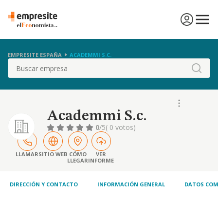
EMPRESITE ESPAÑA
ACADEMMI S.C.
Buscar
Academmi S.c.
0
/5
( 0 votos)
LLAMAR
SITIO WEB
CÓMO
VER
LLEGAR
INFORME
DIRECCIÓN Y CONTACTO
INFORMACIÓN GENERAL
DATOS COM