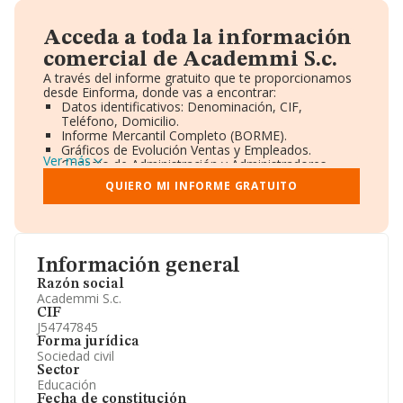
Acceda a toda la información
comercial de Academmi S.c.
A través del informe gratuito que te proporcionamos
desde Einforma, donde vas a encontrar:
Datos identificativos: Denominación, CIF,
Teléfono, Domicilio.
Informe Mercantil Completo (BORME).
Gráficos de Evolución Ventas y Empleados.
Ver más
Consejo de Administración y Administradores.
Directivos y Ejecutivos.
QUIERO MI INFORME GRATUITO
Accionistas.
Participaciones y Vinculaciones en otras empresas.
Artículos de prensa publicados sobre la empresa.
Información oficial y registral complementaria.
Información general
Razón social
Academmi S.c.
CIF
J54747845
Forma jurídica
Sociedad civil
Sector
Educación
Fecha de constitución