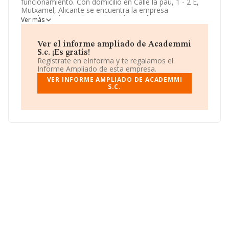
funcionamiento. Con domicilio en Calle la pau, 1 - 2 E,
Mutxamel, Alicante se encuentra la empresa
Academmi S.c.
. El CNAE que desarrolla es 8559 - Otra
Ver más
educación n.c.o.p..
Academmi S.c.
está definida como
Sociedad civil.
Ver el informe ampliado de Academmi
S.c. ¡Es gratis!
Regístrate en eInforma y te regalamos el
Informe Ampliado de esta empresa.
VER INFORME AMPLIADO DE ACADEMMI
S.C.