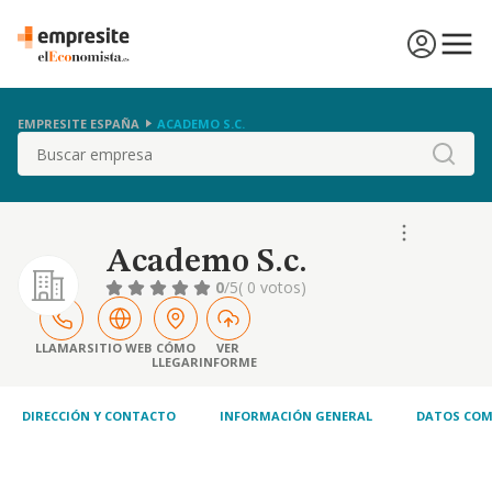
EMPRESITE ESPAÑA
ACADEMO S.C.
Buscar
Academo S.c.
0
/5
( 0 votos)
LLAMAR
SITIO WEB
CÓMO
VER
LLEGAR
INFORME
DIRECCIÓN Y CONTACTO
INFORMACIÓN GENERAL
DATOS COM