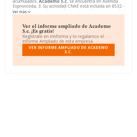
acumulados.
Academo S.c.
se encuentra en Avenida
Espronceda, 3. Su actividad CNAE está incluida en 8532 -
Educación secundaria profesional.
Academo S.c.
está
Ver más
registrada como Sociedad civil.
Ver el informe ampliado de Academo
S.c. ¡Es gratis!
Regístrate en eInforma y te regalamos el
Informe Ampliado de esta empresa.
VER INFORME AMPLIADO DE ACADEMO
S.C.