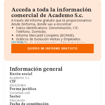
Acceda a toda la información
comercial de Academo S.c.
A través del informe gratuito que te proporcionamos
desde Einforma, donde vas a encontrar:
Datos identificativos: Denominación, CIF,
Teléfono, Domicilio.
Informe Mercantil Completo (BORME).
Gráficos de Evolución Ventas y Empleados.
Ver más
Consejo de Administración y Administradores.
Directivos y Ejecutivos.
QUIERO MI INFORME GRATUITO
Accionistas.
Participaciones y Vinculaciones en otras empresas.
Artículos de prensa publicados sobre la empresa.
Información oficial y registral complementaria.
Información general
Razón social
Academo S.c.
CIF
J06429484
Forma jurídica
Sociedad civil
Sector
Educación
Fecha de constitución