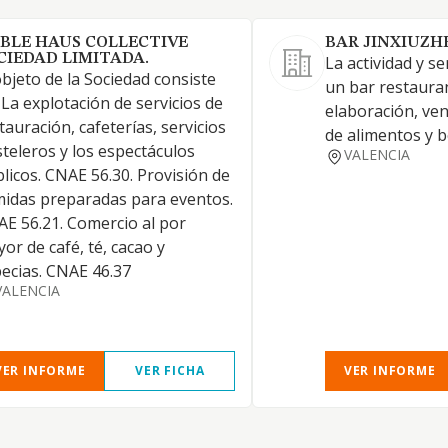
BLE HAUS COLLECTIVE
BAR JINXIUZH
CIEDAD LIMITADA.
La actividad y se
objeto de la Sociedad consiste
un bar restauran
 La explotación de servicios de
elaboración, ven
tauración, cafeterías, servicios
de alimentos y 
teleros y los espectáculos
VALENCIA
licos. CNAE 56.30. Provisión de
idas preparadas para eventos.
E 56.21. Comercio al por
or de café, té, cacao y
ecias. CNAE 46.37
VALENCIA
VER INFORME
VER FICHA
VER INFORME