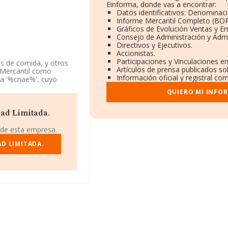
Einforma, donde vas a encontrar:
Datos identificativos: Denominaci
Informe Mercantil Completo (BO
Gráficos de Evolución Ventas y E
Consejo de Administración y Admi
Directivos y Ejecutivos.
Accionistas.
Participaciones y Vinculaciones e
os de comida, y otros
Artículos de prensa publicados so
o Mercantil como
Información oficial y registral co
 a '%cnae%', cuyo
riores.
QUIERO MI INFO
F B67922948, tiene
 (46120), en el
ad Limitada.
 de esta empresa.
 pertenecientes al
1.947 millones de euros
D LIMITADA.
presas es de 223 mil
cia, en la base de datos
 los 1.449 millones de
ados de media son 3; la