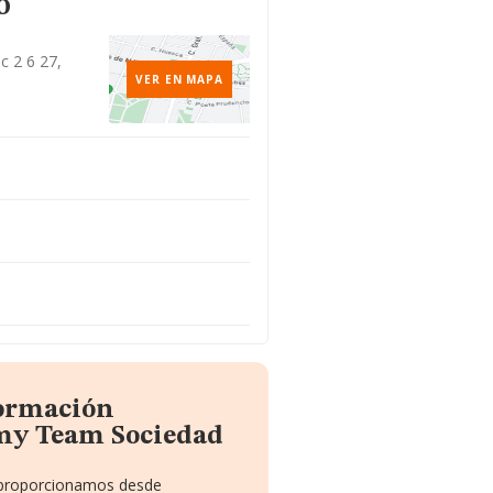
o
c 2 6 27,
VER EN MAPA
formación
my Team Sociedad
e proporcionamos desde