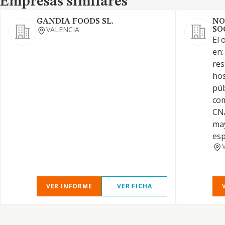
Empresas similares
GANDIA FOODS SL.
NO
VALENCIA
SO
El 
en:
res
hos
púb
com
CNA
may
esp
VER INFORME
VER FICHA