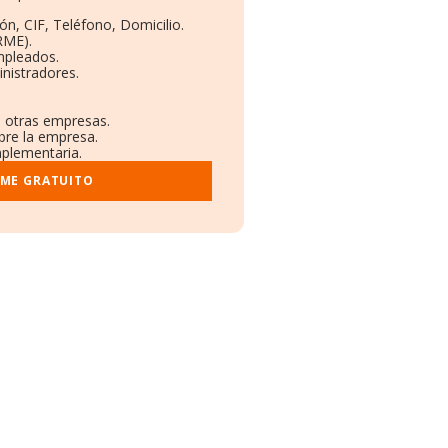
ón, CIF, Teléfono, Domicilio.
RME).
mpleados.
nistradores.
n otras empresas.
bre la empresa.
mplementaria.
RME GRATUITO