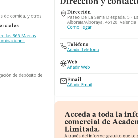
Dirección y contact
Dirección
os de comida, y otros
Paseo De La Serra D'espada, 5 - Es
Alboraia/alboraya, 46120, Valencia
rciales
Como llegar
re las 365 Marcas
nominaciones
Teléfono
Añadir Teléfono
Web
Añadir Web
gación de depósito de
Email
Añadir Email
Acceda a toda la in
comercial de Acade
Limitada.
A través del informe gratuito que t