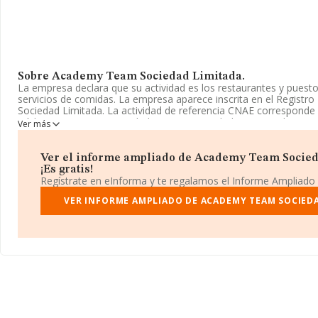
Sobre Academy Team Sociedad Limitada.
La empresa declara que su actividad es los restaurantes y puest
servicios de comidas. La empresa aparece inscrita en el Registr
Sociedad Limitada. La actividad de referencia CNAE corresponde
Código es 5611. La sociedad no tiene actividad en mercados exte
Ver más
La sociedad española
Academy Team Sociedad Limitada
, NI
domicilio fiscal en Paseo De La Serra D'espada núm. 5 Esc 2 6 27,
Ver el informe ampliado de Academy Team Socied
municipio de Alboraia, en Valencia, Comunidad Valenciana.
¡Es gratis!
Regístrate en eInforma y te regalamos el Informe Ampliado
Con los datos a disposición de INFORMA sobre 142.938 empresas
sector, en el ámbito nacional la facturación alcanza la cifra de 3
VER INFORME AMPLIADO DE ACADEMY TEAM SOCIEDA
y se estima que el promedio de la facturación entre todas las em
euros. En cuanto a la información relativa a la provincia de Valen
de INFORMA aparecen 8125 empresas, cuyas ventas han obtenido
euros. Finalmente, para completar los datos de sector los emple
antigüedad desde la constitución es de 12 años.