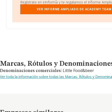
Regístrate en eInforma y te regalamos el Informe Ampl
VER INFORME AMPLIADO DE ACADEMY TEAM 
Marcas, Rótulos y Denominaciones Comerciales
Marcas, Rótulos y Denominacione
Little Food&beer
Denominaciones comerciales:
Ver toda la información sobre todas las Marcas, Rótulos y Denomi
Empresas similares