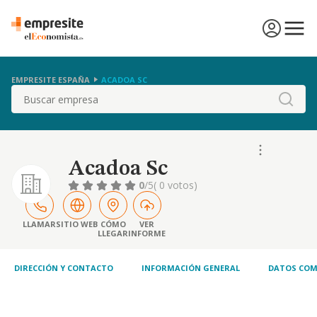
EMPRESITE ESPAÑA
ACADOA SC
Buscar
Acadoa Sc
0
/5
( 0 votos)
LLAMAR
SITIO WEB
CÓMO
VER
LLEGAR
INFORME
DIRECCIÓN Y CONTACTO
INFORMACIÓN GENERAL
DATOS COM