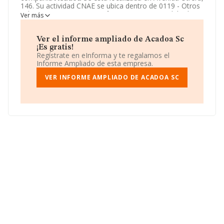
146. Su actividad CNAE se ubica dentro de 0119 - Otros
cultivos no perennes.
Acadoa Sc
tiene un modelo de
Ver más
sociedad Sociedad civil.
Ver el informe ampliado de Acadoa Sc
¡Es gratis!
Regístrate en eInforma y te regalamos el
Informe Ampliado de esta empresa.
VER INFORME AMPLIADO DE ACADOA SC