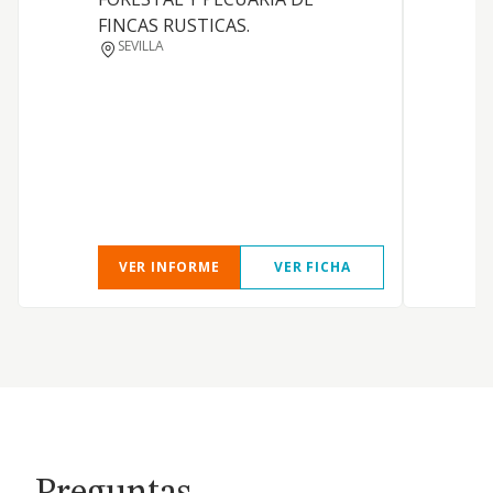
FINCAS RUSTICAS.
y
SEVILLA
r
VER INFORME
VER FICHA