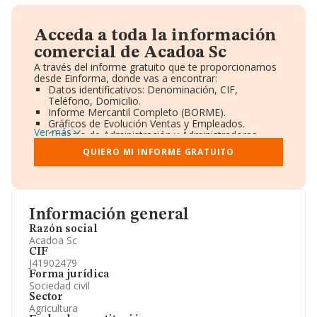
Acceda a toda la información
comercial de Acadoa Sc
A través del informe gratuito que te proporcionamos
desde Einforma, donde vas a encontrar:
Datos identificativos: Denominación, CIF,
Teléfono, Domicilio.
Informe Mercantil Completo (BORME).
Gráficos de Evolución Ventas y Empleados.
Ver más
Consejo de Administración y Administradores.
Directivos y Ejecutivos.
QUIERO MI INFORME GRATUITO
Accionistas.
Participaciones y Vinculaciones en otras empresas.
Artículos de prensa publicados sobre la empresa.
Información oficial y registral complementaria.
Información general
Razón social
Acadoa Sc
CIF
J41902479
Forma jurídica
Sociedad civil
Sector
Agricultura