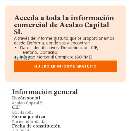
Acceda a toda la información
comercial de Acalao Capital
Sl.
A través del informe gratuito que te proporcionamos
desde Einforma, donde vas a encontrar:
Datos identificativos: Denominación, CIF,
Teléfono, Domicilio.
Informe Mercantil Completo (BORME).
Ver más
Gráficos de Evolución Ventas y Empleados.
Consejo de Administración y Administradores.
QUIERO MI INFORME GRATUITO
Directivos y Ejecutivos.
Accionistas.
Participaciones y Vinculaciones en otras empresas.
Artículos de prensa publicados sobre la empresa.
Información oficial y registral complementaria.
Información general
Razón social
Acalao Capital Sl.
CIF
B55437503
Forma jurídica
Sociedad limitada
Fecha de constitución
1-7-2024