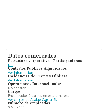
INFORMA constan 3303 empresas, cuyas ventas en
2024 han alcanzado los 555 millones de euros.
Finalmente, para completar los datos de sector, en
2024, la antigüedad alcanza los 12 años desde la
constitución. La media de empleados es de 3.
Datos comerciales
Estructura corporativa - Participaciones
NO
Contratos Públicos Adjudicados
Ver Información
Incidencias de Fuentes Públicas
Ver Información
Operaciones Internacionales
No constan
Cargos
Encontrados 2 cargos en esta empresa
Ver cargos de Acalao Capital Sl.
Número de empleados
0 (año 2024)