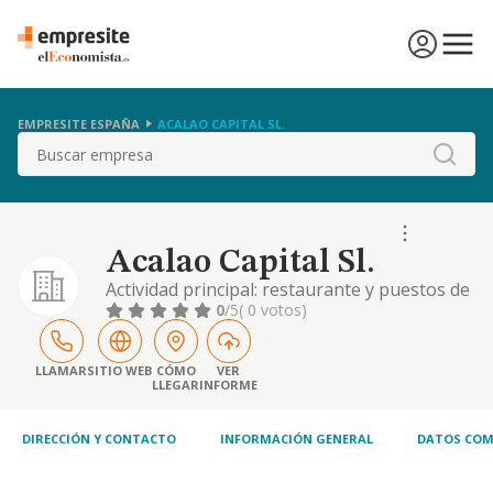
EMPRESITE ESPAÑA
ACALAO CAPITAL SL.
Buscar
Acalao Capital Sl.
Actividad principal: restaurante y puestos de
comidas. otras actividades: 1. la organización
0
/5
( 0 votos)
y explotación de complejos deportivos y la
promoción de la práctica y fomento de
forma directa o indirecta, de los juegos
LLAMAR
SITIO WEB
CÓMO
VER
LLEGAR
INFORME
acuáticos, o de cualquier otra deporte no
prohibido por las leyes. 2. adquisición,
DIRECCIÓN Y CONTACTO
INFORMACIÓN GENERAL
DATOS COM