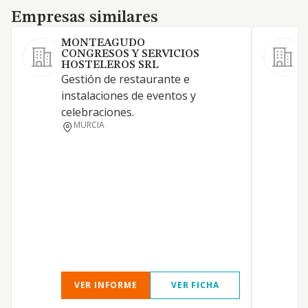
Empresas similares
Empresas similares
MONTEAGUDO
CONGRESOS Y SERVICIOS
HOSTELEROS SRL
Gestión de restaurante e
R
instalaciones de eventos y
c
celebraciones.
g
MURCIA
a
E
p
VER INFORME
VER FICHA