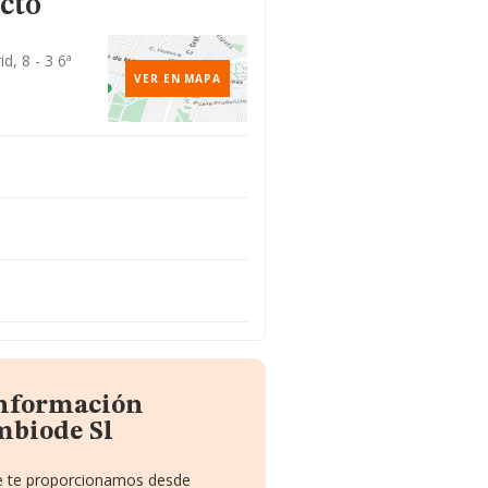
cto
d, 8 - 3 6ª
VER EN MAPA
información
mbiode Sl
ue te proporcionamos desde