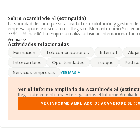
Sobre Acambiode Sl (extinguida)
La sociedad declara que su actividad es explotación y gestión de 
empresa aparece inscrita en el Registro Mercantil como Socieda
7330 - '%cnae%'. La empresa realiza actividad internacional tan
exportación.
Ver más
Actividades relacionadas
La plantilla permanece igual y atendiendo a los datos disponib
Formacion
Telecomunicaciones
Internet
Aloja
ha estado por encima de la media de sector.
Intercambios
Oportunidades
Trueque
Red soc
Para ponerse en contacto con sus oficinas, la empresa facilita e
910616084 y su email es
info@acambiode.com
. Puedes consulta
Servicios empresas
VER MÁS
www.acambiode.com
.
La compañía
Acambiode S.L (extinguida)
, con CIF B62707716,
General Ramirez De Madrid núm. 8 3 6ª Planta, (28020), en el mun
Ver el informe ampliado de Acambiode Sl (extinguid
Regístrate en eInforma y te regalamos el Informe Ampliado
Con los datos a disposición de INFORMA sobre 3.758 empresas pe
facturación en el ámbito nacional alcanza los 913 millones de eu
VER INFORME AMPLIADO DE ACAMBIODE SL (E
las compañías es de 243 mil euros de ventas en 2024. Respecto a
provincia (hablamos de Madrid), en la base de datos INFORMA 
ventas en 2024 de hasta 480 millones de euros. Con el fin de ampl
a las compañías, la media de antigüedad desde la constitución e
empleados de las empresas es de 2.