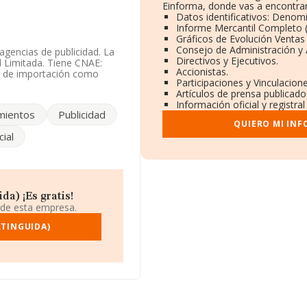
Einforma, donde vas a encontrar
Datos identificativos: Denomi
Informe Mercantil Completo
Gráficos de Evolución Ventas
Consejo de Administración y 
agencias de publicidad. La
Directivos y Ejecutivos.
d Limitada. Tiene CNAE:
Accionistas.
to de importación como
Participaciones y Vinculacion
Artículos de prensa publicad
Información oficial y registr
les en INFORMA, ese número
mientos
Publicidad
QUIERO MI IN
ial
l número de teléfono
r su página web aquí:
 se encuentra en Calle
icipio de Madrid, Madrid.
a) ¡Es gratis!
 de esta empresa.
rtenecientes al sector, la
ros y la media entre todas
XTINGUIDA)
 la información de la
constan 1410 empresas, con
iar la información relativa
s de 12 años. La media de