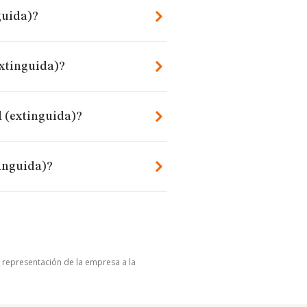
guida)?
xtinguida)?
l (extinguida)?
inguida)?
u representación de la empresa a la