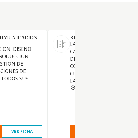
COMUNICACION
BLUE BACKING SL
LA CREACION, MODERNIZAC
CION, DISENO,
CAMBIO DE LA IMAGEN GLO
PRODUCCION
DE UNA EMPRESA, MEDIANT
ESTION DE
COMPLETO ASESORAMIENT
CIONES DE
CUANTO A LA REDIRECCION 
 TODOS SUS
LA MISMA.
MADRID
VER FICHA
VER INFORME
VER FIC