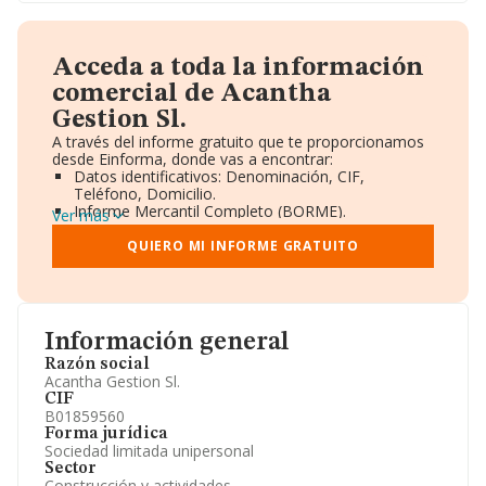
Acceda a toda la información
comercial de Acantha
Gestion Sl.
A través del informe gratuito que te proporcionamos
desde Einforma, donde vas a encontrar:
Datos identificativos: Denominación, CIF,
Teléfono, Domicilio.
Informe Mercantil Completo (BORME).
Ver más
Gráficos de Evolución Ventas y Empleados.
Consejo de Administración y Administradores.
QUIERO MI INFORME GRATUITO
Directivos y Ejecutivos.
Accionistas.
Participaciones y Vinculaciones en otras empresas.
Artículos de prensa publicados sobre la empresa.
Información oficial y registral complementaria.
Información general
Razón social
Acantha Gestion Sl.
CIF
B01859560
Forma jurídica
Sociedad limitada unipersonal
Sector
Construcción y actividades