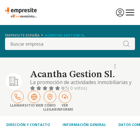
EMPRESITE ESPAÑA
ACANTHA GESTION SL.
Buscar
Acantha Gestion Sl.
La promoción de actividades inmobiliarias y
turísticas de cualquier clase, entre ellas la
0
/5
( 0 votos)
realización de urbanización y parcelación de
terrenos, la venta y alquileres de terrenos, y
la construcción y venta y alquiler de
LLAMAR
SITIO WEB
CÓMO
VER
LLEGAR
INFORME
viviendas y locales (cnae 6820)...
DIRECCIÓN Y CONTACTO
INFORMACIÓN GENERAL
DATOS COM