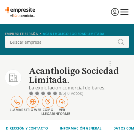
EMPRESITE ESPAÑA
ACANTHOLIGO SOCIEDAD LIMITADA.
Buscar
Acantholigo Sociedad
Limitada.
La explotacion comercial de bares.
restaurantes. cafeterias, hoteles y en
0
/5
( 0 votos)
general de todo tipo de negocios de
hosteleria y restauracion, tanto de forma
directa como mediante la formula de cesion
LLAMAR
SITIO WEB
CÓMO
VER
LLEGAR
INFORME
a terceros.
DIRECCIÓN Y CONTACTO
INFORMACIÓN GENERAL
DATOS COM