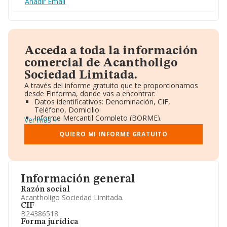
Añadir Email
Acceda a toda la información
comercial de Acantholigo
Sociedad Limitada.
A través del informe gratuito que te proporcionamos
desde Einforma, donde vas a encontrar:
Datos identificativos: Denominación, CIF,
Teléfono, Domicilio.
Informe Mercantil Completo (BORME).
Ver más
Gráficos de Evolución Ventas y Empleados.
Consejo de Administración y Administradores.
QUIERO MI INFORME GRATUITO
Directivos y Ejecutivos.
Accionistas.
Participaciones y Vinculaciones en otras empresas.
Artículos de prensa publicados sobre la empresa.
Información oficial y registral complementaria.
Información general
Razón social
Acantholigo Sociedad Limitada.
CIF
B24386518
Forma jurídica