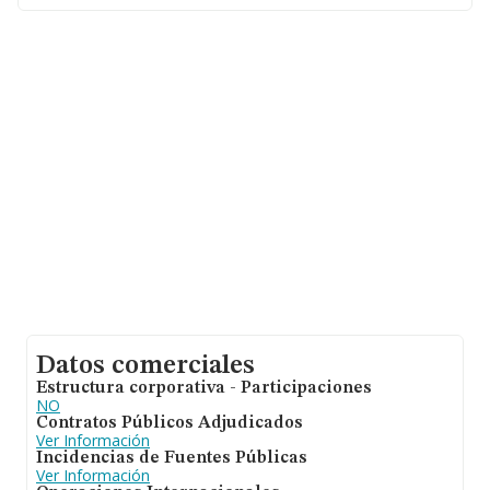
alcanza los 82 mil euros. En relación con la información
de la provincia de León, en la base de datos de
INFORMA aparecen 752 empresas, cuyas ventas han
alcanzado los 46 millones de euros. Con el fin de
ampliar la información relativa a las compañías, la
antigüedad alcanza los 16 años desde la constitución.
La media de empleados es de 2.
Datos comerciales
Estructura corporativa - Participaciones
NO
Contratos Públicos Adjudicados
Ver Información
Incidencias de Fuentes Públicas
Ver Información