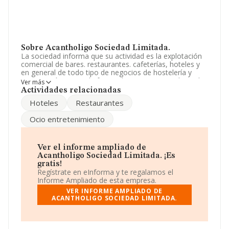
Sobre Acantholigo Sociedad Limitada.
La sociedad informa que su actividad es la explotación
comercial de bares. restaurantes. cafeterías, hoteles y
en general de todo tipo de negocios de hostelería y
restauración, tanto de forma directa como mediante la
Ver más
formula de cesion a terceros. La empresa es una
Actividades relacionadas
Sociedad Limitada. La actividad de referencia CNAE
Hoteles
Restaurantes
corresponde a 'Establecimientos de bebidas', cuyo
Código es 5630. La sociedad no tiene actividad en
Ocio entretenimiento
mercados exteriores.
Para llamar las oficinas se puede hacer a través del
número 987232679.
Ver el informe ampliado de
Acantholigo Sociedad Limitada. ¡Es
La empresa
Acantholigo Sociedad Limitada
, CIF
gratis!
B24386518, tiene su domicilio social establecido en
Regístrate en eInforma y te regalamos el
Lugar Campus Universitario Vegazana, (24007), León,
Informe Ampliado de esta empresa.
Castilla-león.
VER INFORME AMPLIADO DE
ACANTHOLIGO SOCIEDAD LIMITADA.
En base a la información de la que dispone INFORMA
sobre 66.566 compañías, la facturación en el ámbito
nacional alcanza los 5.524 millones de euros y la media
de facturación de ventas entre todas las compañías