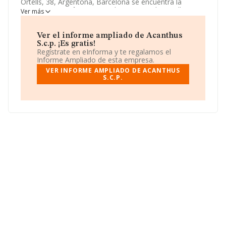
Ortells, 38, Argentona, Barcelona se encuentra la
empresa
Acanthus S.c.p.
. El CNAE que desarrolla es
Ver más
0161 - Actividades de apoyo a la agricultura.
Acanthus
S.c.p.
está definida como Sociedad civil.
Ver el informe ampliado de Acanthus
S.c.p. ¡Es gratis!
Regístrate en eInforma y te regalamos el
Informe Ampliado de esta empresa.
VER INFORME AMPLIADO DE ACANTHUS
S.C.P.