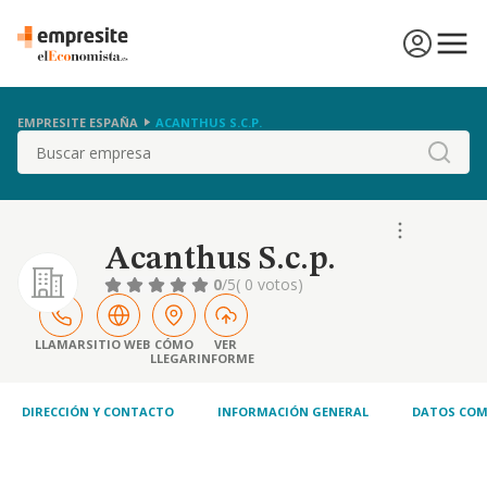
EMPRESITE ESPAÑA
ACANTHUS S.C.P.
Buscar
Acanthus S.c.p.
0
/5
( 0 votos)
LLAMAR
SITIO WEB
CÓMO
VER
LLEGAR
INFORME
DIRECCIÓN Y CONTACTO
INFORMACIÓN GENERAL
DATOS COM