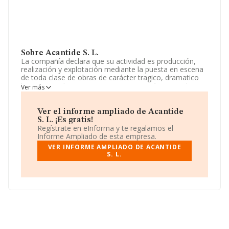
Sobre Acantide S. L.
La compañía declara que su actividad es producción,
realización y explotación mediante la puesta en escena
de toda clase de obras de carácter tragico, dramatico
lirico. musical y comico. La empresa está registrada
Ver más
como Sociedad Limitada. Su actividad CNAE es
'%cnae%' con código 9031. La empresa no tiene
actividad en mercados exteriores.
Ver el informe ampliado de Acantide
S. L. ¡Es gratis!
La compañía
Acantide S. L
, con CIF B80267826, está
Regístrate en eInforma y te regalamos el
situada en Calle Sotomayor núm. 4, (28003), en el
Informe Ampliado de esta empresa.
municipio de Madrid, Madrid.
VER INFORME AMPLIADO DE ACANTIDE
S. L.
En relación con el sector y disponiendo de los datos de
hasta 5.511 empresas, a nivel nacional la facturación
asciende a 681 millones de euros y se calcula un
promedio de facturación de 123 mil euros entre todas
las compañías. Respecto a la información de la
provincia (hablamos de Madrid), en la base de datos de
INFORMA aparecen 1553 empresas, cuyas ventas han
alcanzado los 172 millones de euros. Con el fin de
ampliar la información relativa a las compañías, la