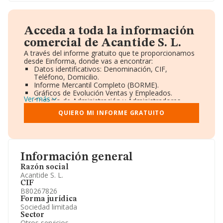
Acceda a toda la información
comercial de Acantide S. L.
A través del informe gratuito que te proporcionamos
desde Einforma, donde vas a encontrar:
Datos identificativos: Denominación, CIF,
Teléfono, Domicilio.
Informe Mercantil Completo (BORME).
Gráficos de Evolución Ventas y Empleados.
Ver más
Consejo de Administración y Administradores.
Directivos y Ejecutivos.
QUIERO MI INFORME GRATUITO
Accionistas.
Participaciones y Vinculaciones en otras empresas.
Artículos de prensa publicados sobre la empresa.
Información oficial y registral complementaria.
Información general
Razón social
Acantide S. L.
CIF
B80267826
Forma jurídica
Sociedad limitada
Sector
Otros servicios