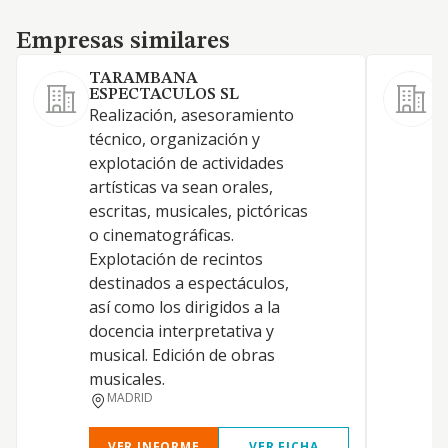
Empresas similares
Empresas similares
TARAMBANA
ESPECTACULOS SL
1
Realización, asesoramiento
T
técnico, organización y
explotación de actividades
T
artísticas va sean orales,
escritas, musicales, pictóricas
o cinematográficas.
Explotación de recintos
destinados a espectáculos,
así como los dirigidos a la
A
docencia interpretativa y
musical. Edición de obras
musicales.
MADRID
VER INFORME
VER FICHA