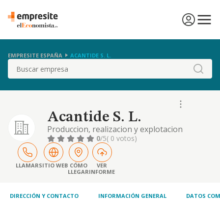
EMPRESITE ESPAÑA
ACANTIDE S. L.
Buscar
Acantide S. L.
Produccion, realizacion y explotacion
mediante la puesta en escena de toda clase
0
/5
( 0 votos)
de obras de caracter tragico, dramatico lirico.
musical y comico.
LLAMAR
SITIO WEB
CÓMO
VER
LLEGAR
INFORME
DIRECCIÓN Y CONTACTO
INFORMACIÓN GENERAL
DATOS COM