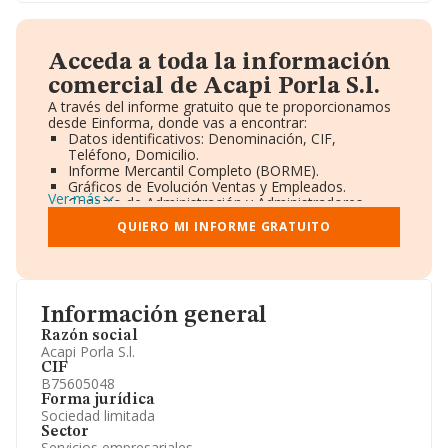
Acceda a toda la información
comercial de Acapi Porla S.l.
A través del informe gratuito que te proporcionamos
desde Einforma, donde vas a encontrar:
Datos identificativos: Denominación, CIF,
Teléfono, Domicilio.
Informe Mercantil Completo (BORME).
Gráficos de Evolución Ventas y Empleados.
Ver más
Consejo de Administración y Administradores.
Directivos y Ejecutivos.
QUIERO MI INFORME GRATUITO
Accionistas.
Participaciones y Vinculaciones en otras empresas.
Artículos de prensa publicados sobre la empresa.
Información oficial y registral complementaria.
Información general
Razón social
Acapi Porla S.l.
CIF
B75605048
Forma jurídica
Sociedad limitada
Sector
Servicios empresariales