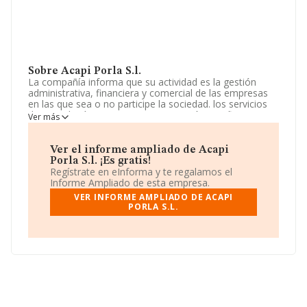
Sobre Acapi Porla S.l.
La compañía informa que su actividad es la gestión
administrativa, financiera y comercial de las empresas
en las que sea o no participe la sociedad. los servicios
de consultoría y asesoramiento económico, financiero y
Ver más
tecnologico, etc. La empresa aparece inscrita en el
Registro Mercantil como Sociedad Limitada. Tiene
CNAE: 6920 - 'Actividades de contabilidad, teneduría de
Ver el informe ampliado de Acapi
libros, auditoría y asesoría fiscal'. La sociedad no tiene
Porla S.l. ¡Es gratis!
actividad en mercados exteriores.
Regístrate en eInforma y te regalamos el
Informe Ampliado de esta empresa.
La empresa española
Acapi Porla S.L
, con NIF
VER INFORME AMPLIADO DE ACAPI
B75605048, se encuentra en Camino De Ca La
PORLA S.L.
Madrona núm. 24 P. 2 Pta. 1, (08304), en el municipio de
Mataró, provincia de Barcelona, Cataluña.
En base a la información de la que dispone INFORMA
sobre 56.819 compañías, en el ámbito nacional la
facturación alcanza la cifra de 14.430 millones de euros
y se estima que el promedio de la facturación entre
todas las empresas es de 253 mil euros. Como
información adicional de interés, la antigüedad alcanza