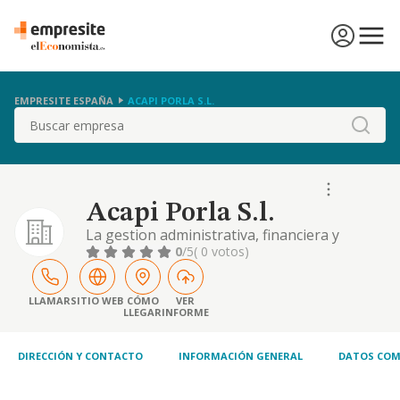
EMPRESITE ESPAÑA
ACAPI PORLA S.L.
Buscar
Acapi Porla S.l.
La gestion administrativa, financiera y
comercial de las empresas en las que sea o
0
/5
( 0 votos)
no participe la sociedad. los servicios de
consultoria y asesoramiento economico,
financiero y tecnologico, etc
LLAMAR
SITIO WEB
CÓMO
VER
LLEGAR
INFORME
DIRECCIÓN Y CONTACTO
INFORMACIÓN GENERAL
DATOS COM