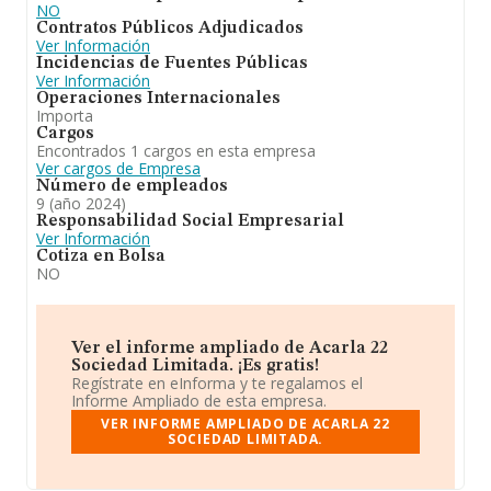
NO
sectores, la empresa ha perdido posiciones frente al
Contratos Públicos Adjudicados
2023. En el ranking de todas las empresas en el
Ver Información
territorio nacional, ha experimentado un retroceso.
Incidencias de Fuentes Públicas
Ver Información
Operaciones Internacionales
Importa
Cargos
Encontrados 1 cargos en esta empresa
Ver cargos de Empresa
Número de empleados
9 (año 2024)
Responsabilidad Social Empresarial
Ver Información
Cotiza en Bolsa
NO
Ver el informe ampliado de Acarla 22
Sociedad Limitada. ¡Es gratis!
Regístrate en eInforma y te regalamos el
Informe Ampliado de esta empresa.
VER INFORME AMPLIADO DE ACARLA 22
SOCIEDAD LIMITADA.