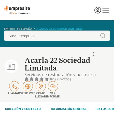
EMPRESITE ESPAÑA
ACARLA 22 SOCIEDAD LIMITADA.
Buscar
Acarla 22 Sociedad
Limitada.
Servicios de restauración y hostelería
0
/5
( 0 votos)
LLAMAR
SITIO WEB
CÓMO
VER
LLEGAR
INFORME
DIRECCIÓN Y CONTACTO
INFORMACIÓN GENERAL
DATOS COM