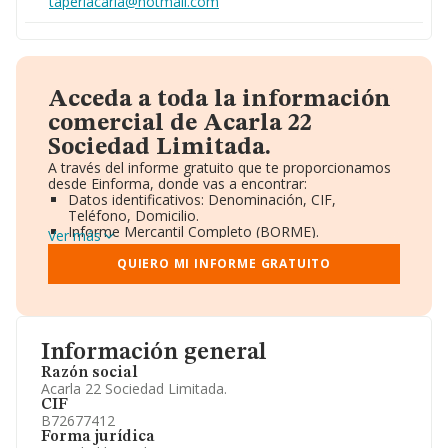
taperiacarla@hotmail.com
Acceda a toda la información
comercial de Acarla 22
Sociedad Limitada.
A través del informe gratuito que te proporcionamos
desde Einforma, donde vas a encontrar:
Datos identificativos: Denominación, CIF,
Teléfono, Domicilio.
Informe Mercantil Completo (BORME).
Ver más
Gráficos de Evolución Ventas y Empleados.
Consejo de Administración y Administradores.
QUIERO MI INFORME GRATUITO
Directivos y Ejecutivos.
Accionistas.
Participaciones y Vinculaciones en otras empresas.
Artículos de prensa publicados sobre la empresa.
Información oficial y registral complementaria.
Información general
Razón social
Acarla 22 Sociedad Limitada.
CIF
B72677412
Forma jurídica