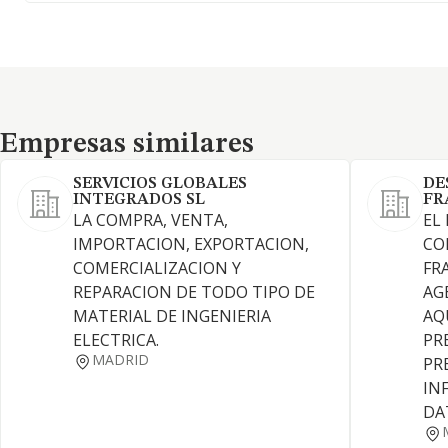
Empresas similares
Empresas similares
SERVICIOS GLOBALES
DE
INTEGRADOS SL
FR
LA COMPRA, VENTA,
EL
IMPORTACION, EXPORTACION,
CO
COMERCIALIZACION Y
FR
REPARACION DE TODO TIPO DE
AGE
MATERIAL DE INGENIERIA
AQ
ELECTRICA.
PR
MADRID
PR
IN
DA