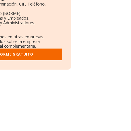
minación, CIF, Teléfono,
to (BORME).
as y Empleados.
y Administradores.
ones en otras empresas.
dos sobre la empresa.
tral complementaria.
FORME GRATUITO