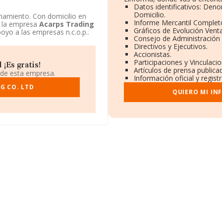
Datos identificativos: Deno
Domicilio.
amiento. Con domicilio en
Informe Mercantil Comple
a la empresa
Acarps Trading
Gráficos de Evolución Vent
oyo a las empresas n.c.o.p..
Consejo de Administración 
ranjeras.
Directivos y Ejecutivos.
Accionistas.
Participaciones y Vinculaci
¡Es gratis!
Artículos de prensa publica
 de esta empresa.
Información oficial y regis
G CO. LTD
QUIERO MI IN