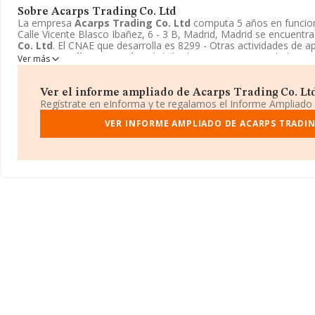
Sobre Acarps Trading Co. Ltd
La empresa
Acarps Trading Co. Ltd
computa 5 años en funcion
Calle Vicente Blasco Ibañez, 6 - 3 B, Madrid, Madrid se encuentr
Co. Ltd
. El CNAE que desarrolla es 8299 - Otras actividades de ap
Acarps Trading Co. Ltd
está definida como Otras entidades ext
Ver más
Ver el informe ampliado de Acarps Trading Co. Ltd 
Regístrate en eInforma y te regalamos el Informe Ampliado
VER INFORME AMPLIADO DE ACARPS TRADIN