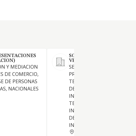
ESENTACIONES
SOREL INVESTMENTS &
ACION)
VENTURES SL
ON Y MEDIACION
SERVICIOS DE TELEMATICA Y
S DE COMERCIO,
PROMOCION DE NUEVAS
E DE PERSONAS
TECNOLOGIAS EN LOS SECT
ICAS, NACIONALES
DE CONSULTORIA DE NEGOC
INFORMATICA, TELEMATICA,
TELECOMUNICACIONES E
INTERNET, ASIMISMO PODR
DEDICARSE A LA DIFUSION,
INVERSIONES, ESTUDIOS,
MADRID