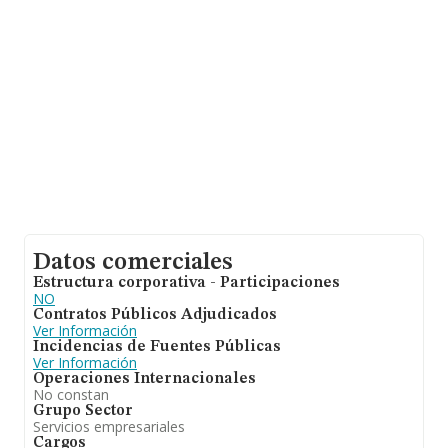
empresas, con ventas de hasta 53 millones de euros.
Finalmente, para completar los datos de sector la
antigüedad desde la constitución es de 16 años. La
media de empleados es de 13.
Datos comerciales
Estructura corporativa - Participaciones
NO
Contratos Públicos Adjudicados
Ver Información
Incidencias de Fuentes Públicas
Ver Información
Operaciones Internacionales
No constan
Grupo Sector
Servicios empresariales
Cargos