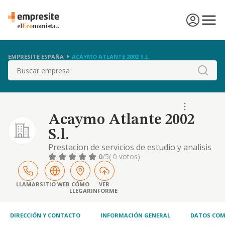
EMPRESITE ESPAÑA
ACAYMO ATLANTE 2002 S.L.
Buscar
Acaymo Atlante 2002
S.l.
Prestacion de servicios de estudio y analisis
de procesos para su tratamiento mecanico,
0
/5
( 0 votos)
de programacion para equipos electronicos,
de registro de datos en soportes de entrada
para ordenadores, asi como la venta de
LLAMAR
SITIO WEB
CÓMO
VER
LLEGAR
INFORME
progra
DIRECCIÓN Y CONTACTO
INFORMACIÓN GENERAL
DATOS COM