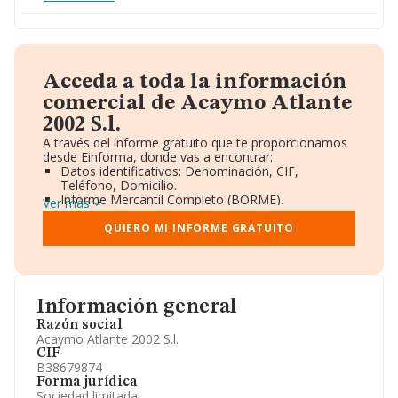
Acceda a toda la información
comercial de Acaymo Atlante
2002 S.l.
A través del informe gratuito que te proporcionamos
desde Einforma, donde vas a encontrar:
Datos identificativos: Denominación, CIF,
Teléfono, Domicilio.
Informe Mercantil Completo (BORME).
Ver más
Gráficos de Evolución Ventas y Empleados.
Consejo de Administración y Administradores.
QUIERO MI INFORME GRATUITO
Directivos y Ejecutivos.
Accionistas.
Participaciones y Vinculaciones en otras empresas.
Artículos de prensa publicados sobre la empresa.
Información oficial y registral complementaria.
Información general
Razón social
Acaymo Atlante 2002 S.l.
CIF
B38679874
Forma jurídica
Sociedad limitada