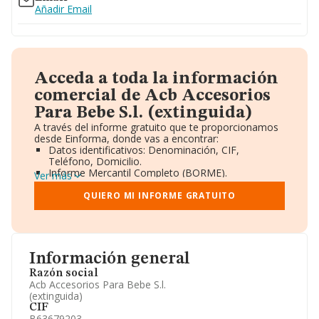
Añadir Email
Acceda a toda la información
comercial de Acb Accesorios
Para Bebe S.l. (extinguida)
A través del informe gratuito que te proporcionamos
desde Einforma, donde vas a encontrar:
Datos identificativos: Denominación, CIF,
Teléfono, Domicilio.
Informe Mercantil Completo (BORME).
Ver más
Gráficos de Evolución Ventas y Empleados.
Consejo de Administración y Administradores.
QUIERO MI INFORME GRATUITO
Directivos y Ejecutivos.
Accionistas.
Participaciones y Vinculaciones en otras empresas.
Artículos de prensa publicados sobre la empresa.
Información oficial y registral complementaria.
Información general
Razón social
Acb Accesorios Para Bebe S.l.
(extinguida)
CIF
B63679203