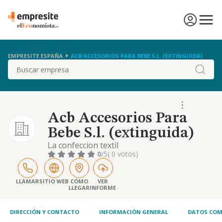
EMPRESITE ESPAÑA
ACB ACCESORIOS PARA BEBE S.L. (EXTINGUIDA)
Buscar
Acb Accesorios Para
Bebe S.l. (extinguida)
La confeccion textil
0
/5
( 0 votos)
LLAMAR
SITIO WEB
CÓMO
VER
LLEGAR
INFORME
DIRECCIÓN Y CONTACTO
INFORMACIÓN GENERAL
DATOS COM