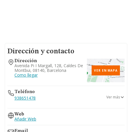
Dirección y contacto
Dirección
Avenida Pi I Margall, 128, Caldes De
Montbui, 08140, Barcelona
VER EN MAPA
Como llegar
Teléfono
Ver más
938651478
938655213
Web
Añadir Web
Email