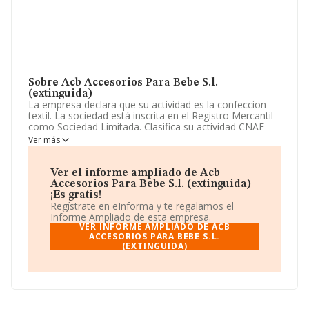
Sobre Acb Accesorios Para Bebe S.l.
(extinguida)
La empresa declara que su actividad es la confeccion
textil. La sociedad está inscrita en el Registro Mercantil
como Sociedad Limitada. Clasifica su actividad CNAE
como '%cnae%', código 1429. La compañía no tiene
Ver más
actividad en mercados exteriores.
Teniendo en cuenta la información disponible en
Ver el informe ampliado de Acb
INFORMA, ha dispuesto de un número de empleados
Accesorios Para Bebe S.l. (extinguida)
por encima de la media de sector.
¡Es gratis!
Regístrate en eInforma y te regalamos el
Para más información es posible contactar a través del
Informe Ampliado de esta empresa.
teléfono 938651478.
VER INFORME AMPLIADO DE ACB
ACCESORIOS PARA BEBE S.L.
(EXTINGUIDA)
La empresa española
Acb Accesorios Para Bebe S.L.
(extinguida)
, con CIF B63679203, tiene domicilio fiscal
en Avenida Pi I Margall núm. 128, (08140), en el
municipio de Caldes De Montbui, provincia de
Barcelona, Cataluña.