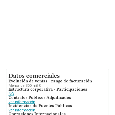
En base a la información de la que dispone INFORMA
sobre 6.273 compañías, en el ámbito nacional la
facturación alcanza la cifra de 1.343 millones de euros y
en 2008 la media de facturación de ventas entre todas
las compañías alcanza los 214 mil euros. Finalmente,
para completar los datos de sector, en 2008, la
antigüedad alcanza los 22 años desde la constitución.
La media de empleados de las empresas es de 2.
Datos comerciales
Evolución de ventas - rango de facturación
Menor de 300 mil €
Estructura corporativa - Participaciones
NO
Contratos Públicos Adjudicados
Ver Información
Incidencias de Fuentes Públicas
Ver Información
Operaciones Internacionales