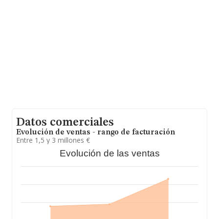
ventas en 2022 han alcanzado los 233 millones de
euros. Finalmente, para completar los datos de sector,
en 2022, la media de empleados es de 4; la antigüedad
alcanza los 11 años desde la constitución.
Datos comerciales
Evolución de ventas - rango de facturación
Entre 1,5 y 3 millones €
Evolución de las ventas