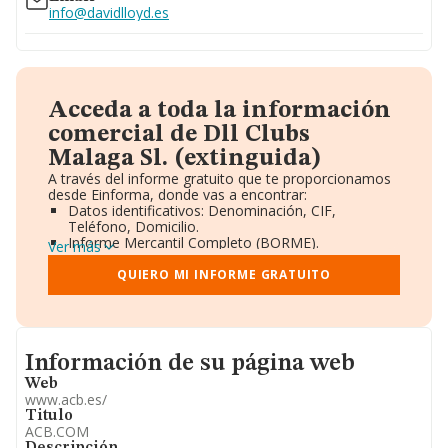
info@davidlloyd.es
Acceda a toda la información
comercial de Dll Clubs
Malaga Sl. (extinguida)
A través del informe gratuito que te proporcionamos
desde Einforma, donde vas a encontrar:
Datos identificativos: Denominación, CIF,
Teléfono, Domicilio.
Informe Mercantil Completo (BORME).
Ver más
Gráficos de Evolución Ventas y Empleados.
Consejo de Administración y Administradores.
QUIERO MI INFORME GRATUITO
Directivos y Ejecutivos.
Accionistas.
Participaciones y Vinculaciones en otras empresas.
Artículos de prensa publicados sobre la empresa.
Informacion de su página web
Información oficial y registral complementaria.
Información de su página web
Web
www.acb.es/
Titulo
ACB.COM