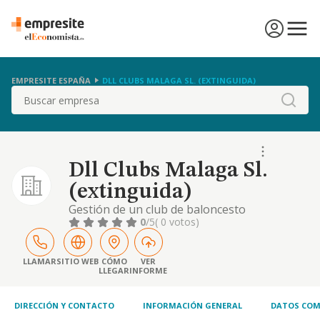
EMPRESITE ESPAÑA
DLL CLUBS MALAGA SL. (EXTINGUIDA)
Buscar
Dll Clubs Malaga Sl.
(extinguida)
Gestión de un club de baloncesto
0
/5
( 0 votos)
LLAMAR
SITIO WEB
CÓMO
VER
LLEGAR
INFORME
DIRECCIÓN Y CONTACTO
INFORMACIÓN GENERAL
DATOS COM