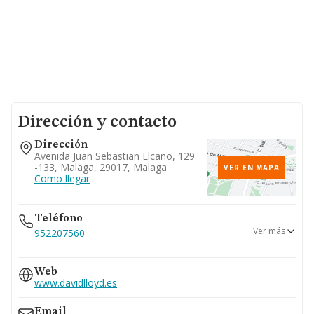
Dirección y contacto
Dirección
Avenida Juan Sebastian Elcano, 129
-133, Malaga, 29017, Malaga
VER EN MAPA
Como llegar
Teléfono
Ver más
952207560
952207253
Web
www.davidlloyd.es
Email