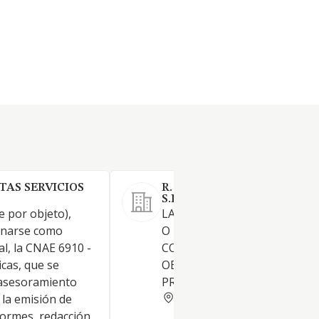
TAS SERVICIOS
R. B. ABOGADOS E INVERS
S.L.
e por objeto),
LA URBANIZACION, PARCEL
gnarse como
O ROTURACION DE FINCAS L
al, la CNAE 6910 -
CONSTRUCCION Y EJECUCIO
icas, que se
OBRAS DE CARACTER PUBLI
l asesoramiento
PRIVADO
SANTA CRUZ TENERIFE
, la emisión de
formes, redacción