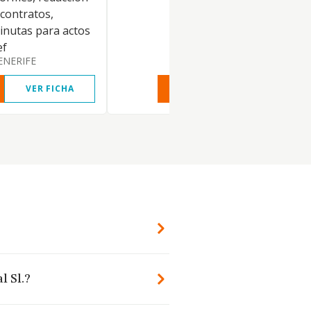
 contratos,
nutas para actos
ef
ENERIFE
VER FICHA
VER INFORME
VER FIC
l Sl.?