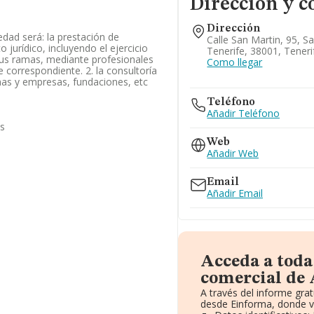
Dirección y c
Dirección
iedad será: la prestación de
Calle San Martin, 95, S
 jurídico, incluyendo el ejercicio
Tenerife, 38001, Teneri
sus ramas, mediante profesionales
Como llegar
te correspondiente. 2. la consultoría
as y empresas, fundaciones, etc
Teléfono
Añadir Teléfono
as
Web
Añadir Web
Email
Añadir Email
Acceda a toda
comercial de 
A través del informe gra
desde Einforma, donde v