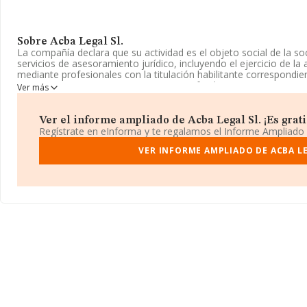
Sobre Acba Legal Sl.
La compañía declara que su actividad es el objeto social de la so
servicios de asesoramiento jurídico, incluyendo el ejercicio de l
mediante profesionales con la titulación habilitante correspondient
asesoramiento a personas y empresas, fundaciones, etc. La emp
Ver más
Sociedad Limitada. Su CNAE corresponde a 6910 con código 'Acti
tiene actividad en mercados exteriores.
Ver el informe ampliado de Acba Legal Sl. ¡Es grati
La compañía
Acba Legal S.L
, con número de identificación fisc
Regístrate en eInforma y te regalamos el Informe Ampliado
social establecido en Calle San Martin núm. 95, (38001), Santa Cr
VER INFORME AMPLIADO DE ACBA LE
En base a la información de la que dispone INFORMA sobre 28.0
nacional la facturación alcanza la cifra de 6.290 millones de euro
compañías es de 224 mil euros de ventas. Teniendo en cuenta la
Tenerife, en la base de datos de INFORMA aparecen 399 empres
millones de euros. Para aportar ulterior información de interés en
empleados de las empresas es de 2. La antigüedad alcanza los 14