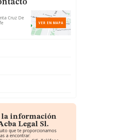
ontacto
anta Cruz De
fe
VER EN MAPA
 la información
Acba Legal Sl.
tuito que te proporcionamos
as a encontrar: