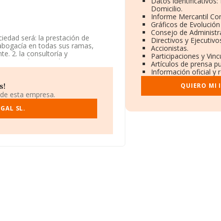
Datos identificativos
Domicilio.
Informe Mercantil C
Gráficos de Evolució
Consejo de Administr
ciedad será: la prestación de
Directivos y Ejecutivo
a abogacía en todas sus ramas,
Accionistas.
e. 2. la consultoría y
Participaciones y Vin
resa está registrada como
Artículos de prensa p
vidades jurídicas'. La empresa no
Información oficial y 
QUIERO MI
s!
al B22450027, tiene su domicilio
 de esta empresa.
uz De Tenerife, Islas Canarias.
GAL SL.
30 compañías, en el ámbito
s y la media entre todas las
 información sobre Santa Cruz De
as, con ventas de hasta 30
 el ámbito sectorial, la media de
 años desde la constitución.