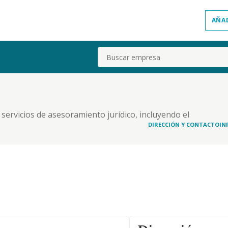
AÑA
Buscar
e servicios de asesoramiento jurídico, incluyendo el
e profesionales con la titulación habilitante
DIRECCIÓN Y CONTACTO
IN
 a personas y empresas, fundaciones, etc