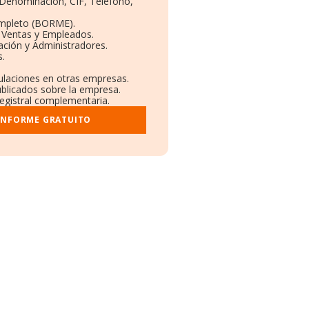
: Denominación, CIF, Teléfono,
ompleto (BORME).
n Ventas y Empleados.
ación y Administradores.
s.
culaciones en otras empresas.
ublicados sobre la empresa.
registral complementaria.
 INFORME GRATUITO