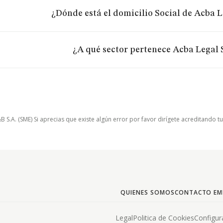
¿Dónde está el domicilio Social de Acba L
¿A qué sector pertenece Acba Legal S
.A. (SME) Si aprecias que existe algún error por favor dirígete acreditando t
QUIENES SOMOS
CONTACTO EM
Legal
Politica de Cookies
Configur