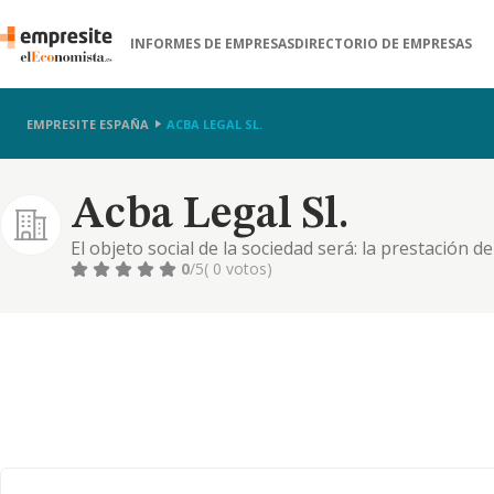
INFORMES DE EMPRESAS
DIRECTORIO DE EMPRESAS
EMPRESITE ESPAÑA
ACBA LEGAL SL.
Acba Legal Sl.
El objeto social de la sociedad será: la prestación d
ejercicio de la abogacía en todas sus ramas, mediant
0
/5
( 0 votos)
correspondiente. 2. la consultoría y asesoramiento