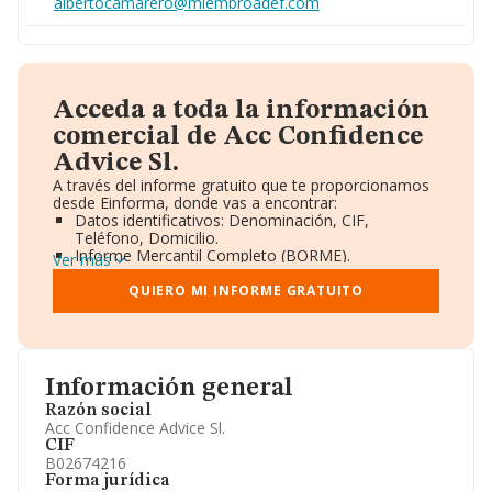
albertocamarero@miembroadef.com
Acceda a toda la información
comercial de Acc Confidence
Advice Sl.
A través del informe gratuito que te proporcionamos
desde Einforma, donde vas a encontrar:
Datos identificativos: Denominación, CIF,
Teléfono, Domicilio.
Informe Mercantil Completo (BORME).
Ver más
Gráficos de Evolución Ventas y Empleados.
Consejo de Administración y Administradores.
QUIERO MI INFORME GRATUITO
Directivos y Ejecutivos.
Accionistas.
Participaciones y Vinculaciones en otras empresas.
Artículos de prensa publicados sobre la empresa.
Información oficial y registral complementaria.
Información general
Razón social
Acc Confidence Advice Sl.
CIF
B02674216
Forma jurídica