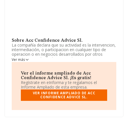
Sobre Acc Confidence Advice Sl.
La compañía declara que su actividad es la intervencion,
intermediación, o participacion en cualquier tipo de
operacion o en negocios desarrollados por otros
empresarios individuales o sociales. La empresa es una
Ver más
Sociedad Limitada. Tiene CNAE: 7020 - '%cnae%'. La
compañía no tiene actividad en mercados exteriores.
Ver el informe ampliado de Acc
El correo electrónico es
Confidence Advice Sl. ¡Es gratis!
albertocamarero@miembroadef.com
.
Regístrate en eInforma y te regalamos el
Informe Ampliado de esta empresa.
La sociedad
Acc Confidence Advice S.L
, NIF
VER INFORME AMPLIADO DE ACC
B02674216, está situada en Glorieta Bilbao núm. 1,
CONFIDENCE ADVICE SL.
(28004), en el municipio de Madrid, Madrid.
En relación con el sector y disponiendo de los datos de
hasta 72.271 empresas, en el ámbito nacional la
facturación alcanza la cifra de 15.184 millones de euros
y la media entre todas las compañías es de 210 mil
euros de ventas en 2024. Respecto a la información de