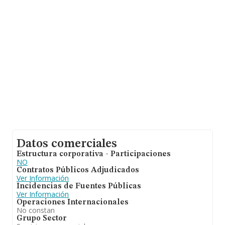
la provincia (hablamos de Madrid), en la base de datos
INFORMA constan 24646 empresas, con ventas en el
año 2024 de 8.058 millones de euros. Para aportar
ulterior información de interés en el ámbito sectorial,
los empleados de media son 2. La media de antigüedad
desde la constitución es de 13 años.
Datos comerciales
Estructura corporativa - Participaciones
NO
Contratos Públicos Adjudicados
Ver Información
Incidencias de Fuentes Públicas
Ver Información
Operaciones Internacionales
No constan
Grupo Sector