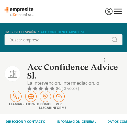
EMPRESITE ESPAÑA
ACC CONFIDENCE ADVICE SL.
Buscar
Acc Confidence Advice
Sl.
La intervencion, intermediacion, o
participacion en cualquier tipo de operacion
0
/5
( 0 votos)
o en negocios desarrollados por otros
empresarios individuales o sociales
LLAMAR
SITIO WEB
CÓMO
VER
LLEGAR
INFORME
DIRECCIÓN Y CONTACTO
INFORMACIÓN GENERAL
DATOS COM