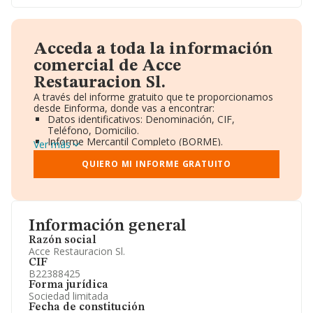
Acceda a toda la información
comercial de Acce
Restauracion Sl.
A través del informe gratuito que te proporcionamos
desde Einforma, donde vas a encontrar:
Datos identificativos: Denominación, CIF,
Teléfono, Domicilio.
Informe Mercantil Completo (BORME).
Ver más
Gráficos de Evolución Ventas y Empleados.
Consejo de Administración y Administradores.
QUIERO MI INFORME GRATUITO
Directivos y Ejecutivos.
Accionistas.
Participaciones y Vinculaciones en otras empresas.
Artículos de prensa publicados sobre la empresa.
Información oficial y registral complementaria.
Información general
Razón social
Acce Restauracion Sl.
CIF
B22388425
Forma jurídica
Sociedad limitada
Fecha de constitución