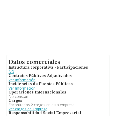
entre todas las compañías. En cuanto a la información
relativa a la provincia de Huesca, en la base de datos
INFORMA constan 517 empresas, cuyas ventas han
alcanzado los 71 millones de euros. Finalmente, para
completar los datos de sector la media de empleados
de las empresas es de 3; la antigüedad alcanza los 12
años desde la constitución.
Datos comerciales
Estructura corporativa - Participaciones
NO
Contratos Públicos Adjudicados
Ver Información
Incidencias de Fuentes Públicas
Ver Información
Operaciones Internacionales
No constan
Cargos
Encontrados 2 cargos en esta empresa
Ver cargos de Empresa
Responsabilidad Social Empresarial