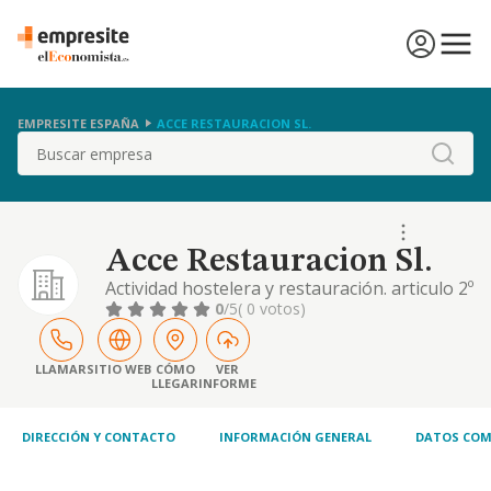
EMPRESITE ESPAÑA
ACCE RESTAURACION SL.
Buscar
Acce Restauracion Sl.
Actividad hostelera y restauración. articulo 2º
bis. las actividades enumeradas en el articulo
0
/5
( 0 votos)
anterior podrán ser realizadas por la
sociedad ya directamente, ya indirectamente
mediante su participación en otras
LLAMAR
SITIO WEB
CÓMO
VER
LLEGAR
INFORME
sociedades de objeto análogo o idéntico.
quedan excluidas, todas aquellas actividades
p
DIRECCIÓN Y CONTACTO
INFORMACIÓN GENERAL
DATOS COM