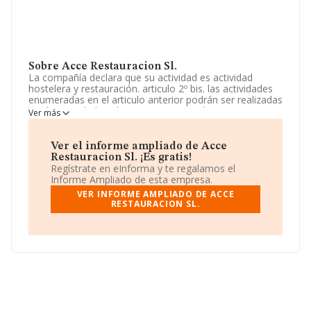
Sobre Acce Restauracion Sl.
La compañía declara que su actividad es actividad
hostelera y restauración. articulo 2º bis. las actividades
enumeradas en el articulo anterior podrán ser realizadas
por la sociedad ya directamente, ya indirectamente
Ver más
mediante su participación en otras sociedades de
objeto análogo o idéntico. quedan excluidas, todas
aquellas actividades p. La sociedad está inscrita en el
Ver el informe ampliado de Acce
Registro Mercantil como Sociedad Limitada. Su CNAE
Restauracion Sl. ¡Es gratis!
corresponde a 5611 con código '%cnae%'. No realiza
Regístrate en eInforma y te regalamos el
actividad de importación y/o exportación.
Informe Ampliado de esta empresa.
VER INFORME AMPLIADO DE ACCE
Para llamar las oficinas se puede hacer a través del
RESTAURACION SL.
número 974234854.
La sociedad española
Acce Restauración S.L
, con NIF
B22388425, está situada en Calle Irene G. Izarbez núm.
3 Bj, (22005), en el municipio de Huesca, Aragón.
Con los datos a disposición de INFORMA sobre 142.938
empresas pertenecientes al sector, a nivel nacional la
facturación asciende a 31.947 millones de euros y se
calcula un promedio de facturación de 223 mil euros