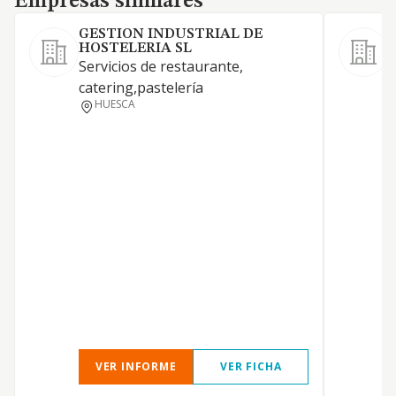
Empresas similares
GESTION INDUSTRIAL DE
HOSTELERIA SL
L
Servicios de restaurante,
c
catering,pastelería
c
HUESCA
d
a
r
e
r
a
i
e
m
VER INFORME
VER FICHA