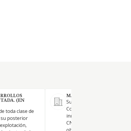
ARROLLOS
MARPA FUTURO SL.
TADA. (EN
Su actividad principal consist
Compraventa de bienes
 de toda clase de
inmobiliarios por cuenta prop
 su posterior
CNAE 68.11. También tendrá 
explotación,
objeto: 1. Alquiler de bienes