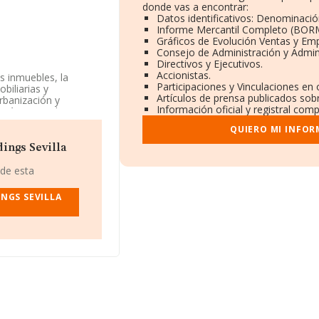
donde vas a encontrar:
Datos identificativos: Denominación
Informe Mercantil Completo (BOR
Gráficos de Evolución Ventas y Em
Consejo de Administración y Admin
Directivos y Ejecutivos.
Accionistas.
s inmuebles, la
Participaciones y Vinculaciones en
biliarias y
Artículos de prensa publicados sob
urbanización y
Información oficial y registral com
está registrada como
nmobiliarios por
QUIERO MI INFOR
ón.
ings Sevilla
506330, está situada
villa, Andalucía.
 de esta
pertenecientes al
NGS SEVILLA
e euros y se calcula
pañías. En relación
os de INFORMA
Finalmente, para
a antigüedad alcanza