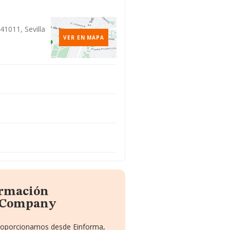
o
 41011, Sevilla
VER EN MAPA
ormación
a Company
 proporcionamos desde Einforma,