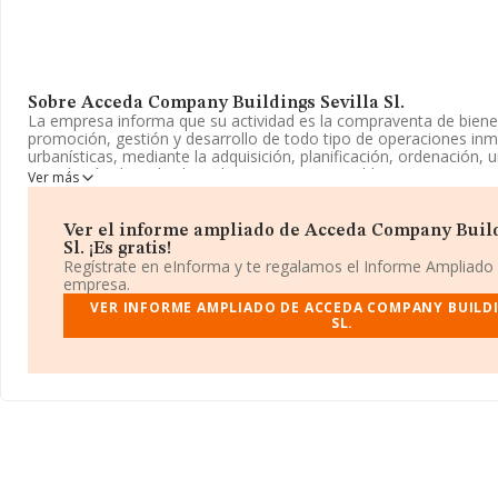
Sobre Acceda Company Buildings Sevilla Sl.
La empresa informa que su actividad es la compraventa de biene
promoción, gestión y desarrollo de todo tipo de operaciones inmo
urbanísticas, mediante la adquisición, planificación, ordenación, 
parcelación de toda clase de terrenos o inmuebles. La empresa 
Ver más
Sociedad Limitada. Tiene CNAE: 6811 - 'Compraventa de bienes i
cuenta propia'. No realiza actividad de importación y/o exportaci
Ver el informe ampliado de Acceda Company Build
La compañía
Acceda Company Buildings Sevilla S.L
, NIF B56
Sl. ¡Es gratis!
en Avenida Blas Infante núm. 6 7 A, (41011), en el municipio de Se
Regístrate en eInforma y te regalamos el Informe Ampliado
empresa.
Con los datos a disposición de INFORMA sobre 67.992 empresas 
VER INFORME AMPLIADO DE ACCEDA COMPANY BUILDI
sector, a nivel nacional la facturación asciende a 7.139 millones d
SL.
un promedio de facturación de 105 mil euros entre todas las com
con la información de la provincia de Sevilla, en la base de dat
aparecen 2432 empresas, con ventas de 310 millones de euros. 
completar los datos de sector la media de empleados es de 1. L
los 13 años desde la constitución.