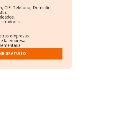
, CIF, Teléfono, Domicilio.
ME).
pleados.
istradores.
 otras empresas.
re la empresa.
plementaria.
ME GRATUITO