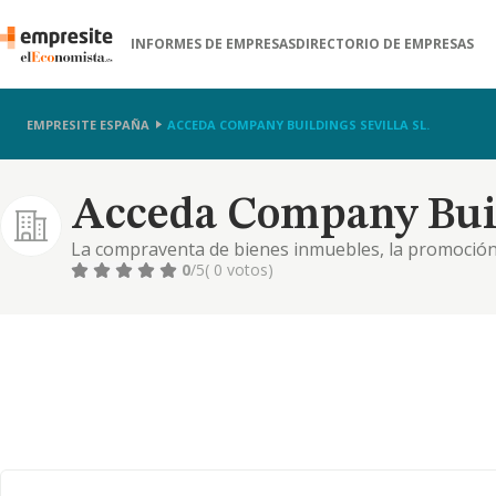
INFORMES DE EMPRESAS
DIRECTORIO DE EMPRESAS
EMPRESITE ESPAÑA
ACCEDA COMPANY BUILDINGS SEVILLA SL.
Acceda Company Build
La compraventa de bienes inmuebles, la promoción,
inmobiliarias y urbanísticas, mediante la adquisició
0
/5
( 0 votos)
parcelación de toda clase de terrenos o inmuebles