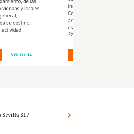
damiento, de las
inmobiliarios por cuenta propi
 viviendas y locales
Comercio al por menor de
general,
artículos de relojería y joyerí
ea su destino,
establecimiento especializado
 actividad
SEVILLA
VER FICHA
VER INFORME
VER FIC
Sevilla Sl.?