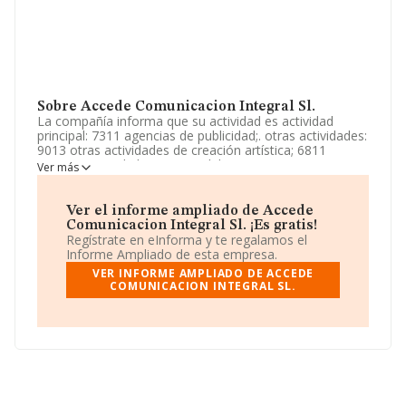
Sobre Accede Comunicacion Integral Sl.
La compañía informa que su actividad es actividad
principal: 7311 agencias de publicidad;. otras actividades:
9013 otras actividades de creación artística; 6811
compraventa de bienes inmobiliarios por cuenta propia;
Ver más
6820 alquiler de bienes inmobiliarios por cuenta propia;
7739 alquiler de otra maquinaria, equipos y bienes
tangibles n.c.o. La empresa está registrada como
Ver el informe ampliado de Accede
Sociedad Limitada. Tiene CNAE: 7311 - 'Agencias de
Comunicacion Integral Sl. ¡Es gratis!
publicidad'. La empresa no tiene actividad en mercados
Regístrate en eInforma y te regalamos el
exteriores.
Informe Ampliado de esta empresa.
VER INFORME AMPLIADO DE ACCEDE
La sociedad española
Accede Comunicación Integral
COMUNICACION INTEGRAL SL.
S.L
, con CIF B75913632, se encuentra en Calle Alonso
Ucles núm. 19 Ptl 2 3 C, (14940), Cabra, en Córdoba,
Andalucía.
Con los datos a disposición de INFORMA sobre 39.891
empresas pertenecientes al sector, en el ámbito
nacional la facturación alcanza la cifra de 18.414
millones de euros y se estima que el promedio de la