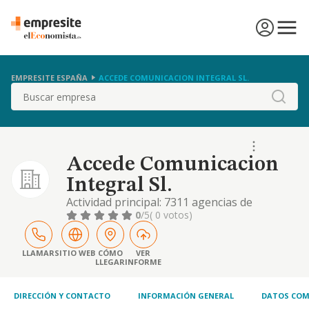
EMPRESITE ESPAÑA
ACCEDE COMUNICACION INTEGRAL SL.
Buscar
Accede Comunicacion
Integral Sl.
Actividad principal: 7311 agencias de
publicidad;. otras actividades: 9013 otras
0
/5
( 0 votos)
actividades de creación artística; 6811
compraventa de bienes inmobiliarios por
cuenta propia; 6820 alquiler de bienes
LLAMAR
SITIO WEB
CÓMO
VER
LLEGAR
INFORME
inmobiliarios por cuenta propia; 7739
alquiler de otra maquinaria, equipos y
bienes tangibles n.c.o
DIRECCIÓN Y CONTACTO
INFORMACIÓN GENERAL
DATOS COM