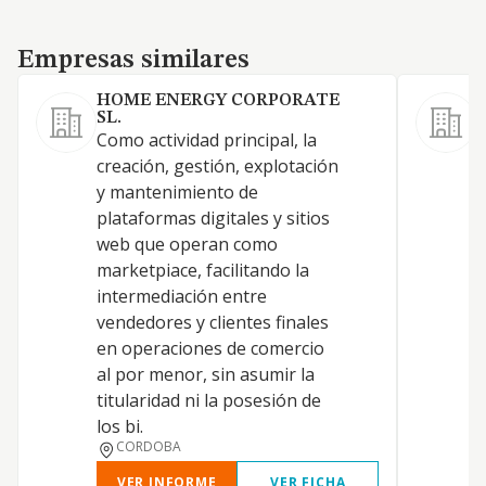
Empresas similares
Empresas similares
HOME ENERGY CORPORATE
SL.
Como actividad principal, la
A
creación, gestión, explotación
A
y mantenimiento de
a
plataformas digitales y sitios
d
web que operan como
6
marketpiace, facilitando la
i
intermediación entre
d
vendedores y clientes finales
(
en operaciones de comercio
r
al por menor, sin asumir la
a
titularidad ni la posesión de
c
los bi.
6
CORDOBA
VER INFORME
VER FICHA