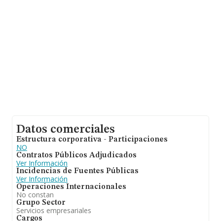
facturación entre todas las empresas es de 461 mil
euros. Teniendo en cuenta la información sobre
Córdoba, en la base de datos INFORMA constan 284
empresas, cuyas ventas han obtenido los 13 millones
de euros. Finalmente, para completar los datos de
sector los empleados de media son 2. La antigüedad
desde la constitución es de 15 años.
Datos comerciales
Estructura corporativa - Participaciones
NO
Contratos Públicos Adjudicados
Ver Información
Incidencias de Fuentes Públicas
Ver Información
Operaciones Internacionales
No constan
Grupo Sector
Servicios empresariales
Cargos