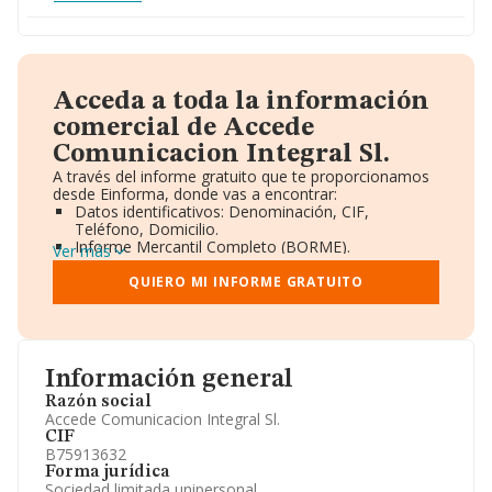
Acceda a toda la información
comercial de Accede
Comunicacion Integral Sl.
A través del informe gratuito que te proporcionamos
desde Einforma, donde vas a encontrar:
Datos identificativos: Denominación, CIF,
Teléfono, Domicilio.
Informe Mercantil Completo (BORME).
Ver más
Gráficos de Evolución Ventas y Empleados.
Consejo de Administración y Administradores.
QUIERO MI INFORME GRATUITO
Directivos y Ejecutivos.
Accionistas.
Participaciones y Vinculaciones en otras empresas.
Artículos de prensa publicados sobre la empresa.
Información oficial y registral complementaria.
Información general
Razón social
Accede Comunicacion Integral Sl.
CIF
B75913632
Forma jurídica
Sociedad limitada unipersonal