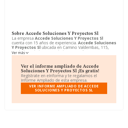
Sobre Accede Soluciones Y Proyectos Sl
La empresa
Accede Soluciones Y Proyectos Sl
cuenta con 15 años de experiencia.
Accede Soluciones
Y Proyectos Sl
ubicada en Camino Valderribas, 115,
Madrid, Madrid. Su actividad CNAE se fine como 7120 -
Ver más
Ensayos y análisis técnicos. El modelo de sociedad de
Accede Soluciones Y Proyectos Sl
es Sociedad
limitada.
Ver el informe ampliado de Accede
Soluciones Y Proyectos Sl ¡Es gratis!
Regístrate en eInforma y te regalamos el
Informe Ampliado de esta empresa.
VER INFORME AMPLIADO DE ACCEDE
SOLUCIONES Y PROYECTOS SL