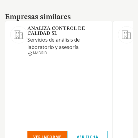
Empresas similares
Empresas similares
ANALIZA CONTROL DE
CALIDAD SL
Servicios de análisis de
S
laboratorio y asesoría.
MADRID
VER INFORME
VER FICHA