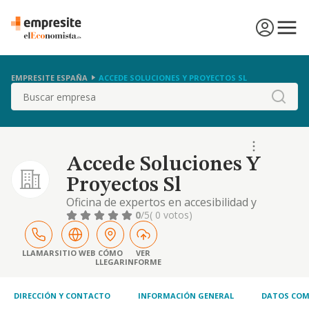
EMPRESITE ESPAÑA
ACCEDE SOLUCIONES Y PROYECTOS SL
Buscar
Accede Soluciones Y
Proyectos Sl
Oficina de expertos en accesibilidad y
tecnologias de apoyo (ayudas tecnicas)
0
/5
( 0 votos)
donde se desarrollaran actividades de
informacion, asesoramiento, formacion de
i+ d+ i, con antencion a: personas con
LLAMAR
SITIO WEB
CÓMO
VER
LLEGAR
INFORME
discapacidad, familiares y cuidadores,
profesionales del ambito de la discapacidad
DIRECCIÓN Y CONTACTO
INFORMACIÓN GENERAL
DATOS COM