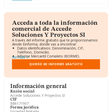
Acceda a toda la información
comercial de Accede
Soluciones Y Proyectos Sl
A través del informe gratuito que te proporcionamos
desde Einforma, donde vas a encontrar:
Datos identificativos: Denominación, CIF,
Teléfono, Domicilio.
Informe Mercantil Completo (BORME).
Ver más
Gráficos de Evolución Ventas y Empleados.
Consejo de Administración y Administradores.
QUIERO MI INFORME GRATUITO
Directivos y Ejecutivos.
Accionistas.
Participaciones y Vinculaciones en otras empresas.
Artículos de prensa publicados sobre la empresa.
Información oficial y registral complementaria.
Información general
Razón social
Accede Soluciones Y Proyectos Sl
CIF
B86171907
Forma jurídica
Sociedad limitada