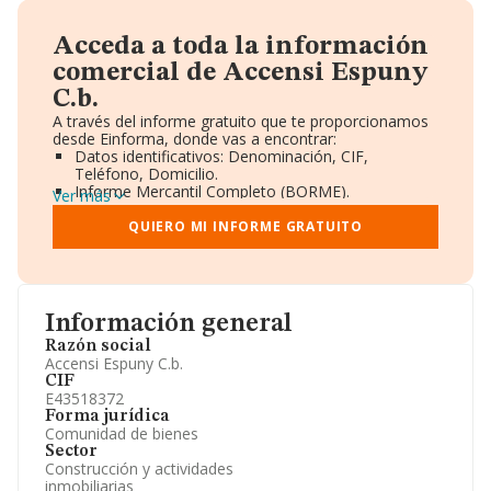
Acceda a toda la información
comercial de Accensi Espuny
C.b.
A través del informe gratuito que te proporcionamos
desde Einforma, donde vas a encontrar:
Datos identificativos: Denominación, CIF,
Teléfono, Domicilio.
Informe Mercantil Completo (BORME).
Ver más
Gráficos de Evolución Ventas y Empleados.
Consejo de Administración y Administradores.
QUIERO MI INFORME GRATUITO
Directivos y Ejecutivos.
Accionistas.
Participaciones y Vinculaciones en otras empresas.
Artículos de prensa publicados sobre la empresa.
Información oficial y registral complementaria.
Información general
Razón social
Accensi Espuny C.b.
CIF
E43518372
Forma jurídica
Comunidad de bienes
Sector
Construcción y actividades
inmobiliarias