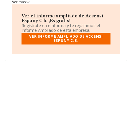
Espuny C.b.
tiene un modelo de sociedad Comunidad
Ver más
de bienes.
Ver el informe ampliado de Accensi
Espuny C.b. ¡Es gratis!
Regístrate en eInforma y te regalamos el
Informe Ampliado de esta empresa.
VER INFORME AMPLIADO DE ACCENSI
ESPUNY C.B.