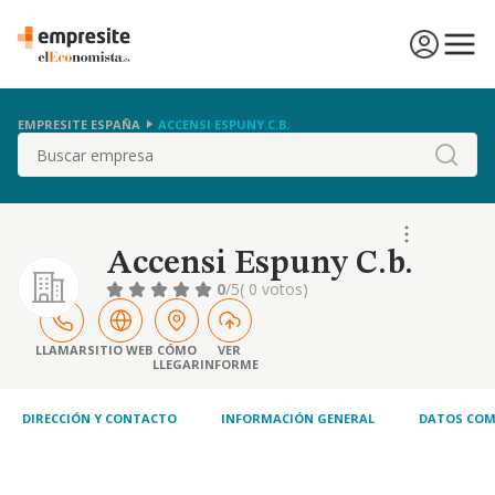
EMPRESITE ESPAÑA
ACCENSI ESPUNY C.B.
Buscar
Accensi Espuny C.b.
0
/5
( 0 votos)
LLAMAR
SITIO WEB
CÓMO
VER
LLEGAR
INFORME
DIRECCIÓN Y CONTACTO
INFORMACIÓN GENERAL
DATOS COM