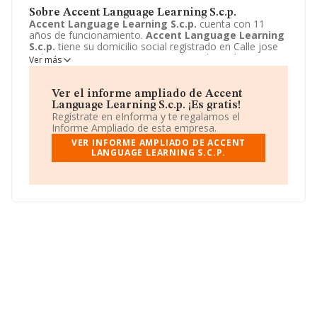
Sobre Accent Language Learning S.c.p.
Accent Language Learning S.c.p.
cuenta con 11
años de funcionamiento.
Accent Language Learning
S.c.p.
tiene su domicilio social registrado en Calle jose
Cabrera Ramirez, 19, Santa Brigida, Palmas (las).
Ver más
Enmarca su actividad CNAE principal como 8559 - Otra
educación n.c.o.p..
Accent Language Learning S.c.p.
aparece inscrita como Sociedad civil.
Ver el informe ampliado de Accent
Language Learning S.c.p. ¡Es gratis!
Regístrate en eInforma y te regalamos el
Informe Ampliado de esta empresa.
VER INFORME AMPLIADO DE ACCENT
LANGUAGE LEARNING S.C.P.