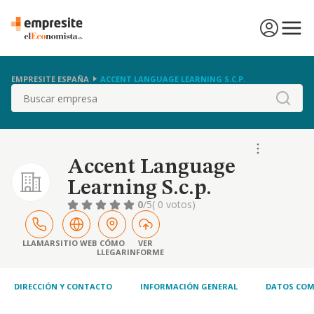
EMPRESITE ESPAÑA
ACCENT LANGUAGE LEARNING S.C.P.
Buscar
Accent Language
Learning S.c.p.
0
/5
( 0 votos)
LLAMAR
SITIO WEB
CÓMO
VER
LLEGAR
INFORME
DIRECCIÓN Y CONTACTO
INFORMACIÓN GENERAL
DATOS COM