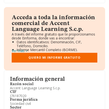
Acceda a toda la información
comercial de Accent
Language Learning S.c.p.
A través del informe gratuito que te proporcionamos
desde Einforma, donde vas a encontrar:
Datos identificativos: Denominación, CIF,
Teléfono, Domicilio.
Informe Mercantil Completo (BORME).
Ver más
Gráficos de Evolución Ventas y Empleados.
Consejo de Administración y Administradores.
QUIERO MI INFORME GRATUITO
Directivos y Ejecutivos.
Accionistas.
Participaciones y Vinculaciones en otras empresas.
Artículos de prensa publicados sobre la empresa.
Información oficial y registral complementaria.
Información general
Razón social
Accent Language Learning S.c.p.
CIF
J76187020
Forma jurídica
Sociedad civil
Sector