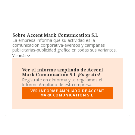
Sobre Accent Mark Comunication S.l.
La empresa informa que su actividad es la
comunicacion corporativa-eventos y campañas
publicitarias-publicidad grafica en todas sus variantes,
por cualquier medio fisico o tecnologico. cnae objeto
Ver más
principal 7021. La sociedad está inscrita en el Registro
Mercantil como Sociedad Limitada. Tiene CNAE: 7330 -
'%cnae%'. La compañía no tiene actividad en mercados
Ver el informe ampliado de Accent
exteriores.
Mark Comunication S.l. ¡Es gratis!
Regístrate en eInforma y te regalamos el
La compañía
Accent Mark Comunication S.L
, con
Informe Ampliado de esta empresa.
número de identificación fiscal B67119776, está situada
VER INFORME AMPLIADO DE ACCENT
en Calle Baix núm. 6, (08292), en el municipio de
MARK COMUNICATION S.L.
Esparreguera, en Barcelona, Cataluña.
Con los datos a disposición de INFORMA sobre 3.758
empresas pertenecientes al sector, a nivel nacional la
facturación asciende a 913 millones de euros y se
calcula un promedio de facturación de 243 mil euros
entre todas las compañías. Para aportar ulterior
información de interés en el ámbito sectorial, la