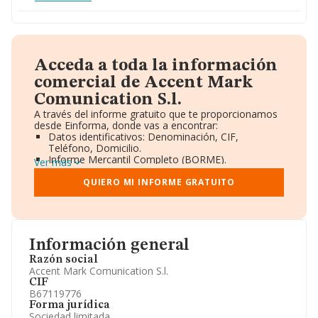
Acceda a toda la información
comercial de Accent Mark
Comunication S.l.
A través del informe gratuito que te proporcionamos
desde Einforma, donde vas a encontrar:
Datos identificativos: Denominación, CIF,
Teléfono, Domicilio.
Informe Mercantil Completo (BORME).
Ver más
Gráficos de Evolución Ventas y Empleados.
Consejo de Administración y Administradores.
QUIERO MI INFORME GRATUITO
Directivos y Ejecutivos.
Accionistas.
Participaciones y Vinculaciones en otras empresas.
Artículos de prensa publicados sobre la empresa.
Información oficial y registral complementaria.
Información general
Razón social
Accent Mark Comunication S.l.
CIF
B67119776
Forma jurídica
Sociedad limitada