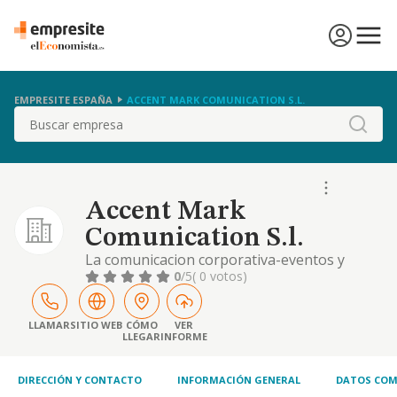
EMPRESITE ESPAÑA
ACCENT MARK COMUNICATION S.L.
Buscar
Accent Mark
Comunication S.l.
La comunicacion corporativa-eventos y
campañas publicitarias-publicidad grafica en
0
/5
( 0 votos)
todas sus variantes, por cualquier medio
fisico o tecnologico. cnae objeto principal
7021
LLAMAR
SITIO WEB
CÓMO
VER
LLEGAR
INFORME
DIRECCIÓN Y CONTACTO
INFORMACIÓN GENERAL
DATOS COM