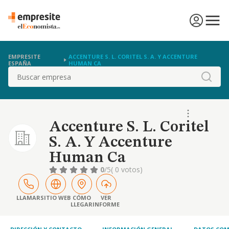
EMPRESITE
ACCENTURE S. L. CORITEL S. A. Y ACCENTURE
ESPAÑA
HUMAN CA
Buscar
Accenture S. L. Coritel
S. A. Y Accenture
Human Ca
0
/5
( 0 votos)
LLAMAR
SITIO WEB
CÓMO
VER
LLEGAR
INFORME