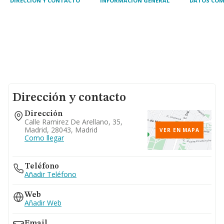
DIRECCIÓN Y CONTACTO
INFORMACIÓN GENERAL
DATOS COM
Dirección y contacto
Dirección
Calle Ramirez De Arellano, 35,
Madrid, 28043, Madrid
VER EN MAPA
Como llegar
Teléfono
Añadir Teléfono
Web
Añadir Web
Email