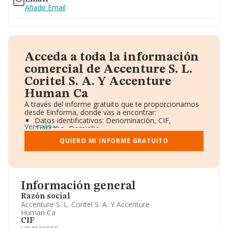
Añadir Email
Acceda a toda la información
comercial de Accenture S. L.
Coritel S. A. Y Accenture
Human Ca
A través del informe gratuito que te proporcionamos
desde Einforma, donde vas a encontrar:
Datos identificativos: Denominación, CIF,
Ver más
Teléfono, Domicilio.
Informe Mercantil Completo (BORME).
QUIERO MI INFORME GRATUITO
Gráficos de Evolución Ventas y Empleados.
Consejo de Administración y Administradores.
Directivos y Ejecutivos.
Accionistas.
Participaciones y Vinculaciones en otras empresas.
Información general
Artículos de prensa publicados sobre la empresa.
Información oficial y registral complementaria.
Razón social
Accenture S. L. Coritel S. A. Y Accenture
Human Ca
CIF