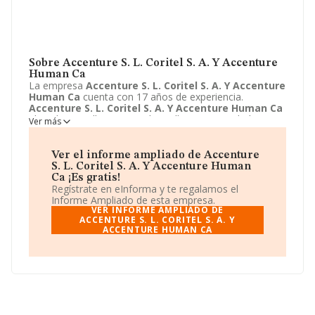
Sobre Accenture S. L. Coritel S. A. Y Accenture
Human Ca
La empresa
Accenture S. L. Coritel S. A. Y Accenture
Human Ca
cuenta con 17 años de experiencia.
Accenture S. L. Coritel S. A. Y Accenture Human Ca
ubicada en Calle Ramirez de Arellano, 35, Madrid,
Ver más
Madrid. Su actividad CNAE se fine como 6220 -
Actividades de consultoría informática y gestión de
instalaciones informáticas. El modelo de sociedad de
Ver el informe ampliado de Accenture
Accenture S. L. Coritel S. A. Y Accenture Human Ca
S. L. Coritel S. A. Y Accenture Human
es Unión temporal de empresas.
Ca ¡Es gratis!
Regístrate en eInforma y te regalamos el
Informe Ampliado de esta empresa.
VER INFORME AMPLIADO DE
ACCENTURE S. L. CORITEL S. A. Y
ACCENTURE HUMAN CA