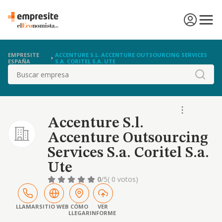
EMPRESITE
ACCENTURE S.L. ACCENTURE OUTSOURCING SERVICES
ESPAÑA
S.A. CORITEL S.A. UTE
Buscar
Accenture S.l.
Accenture Outsourcing
Services S.a. Coritel S.a.
Ute
0
/5
( 0 votos)
LLAMAR
SITIO WEB
CÓMO
VER
LLEGAR
INFORME