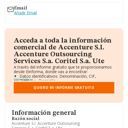
Email
Añadir Email
Acceda a toda la información
comercial de Accenture S.l.
Accenture Outsourcing
Services S.a. Coritel S.a. Ute
A través del informe gratuito que te proporcionamos
desde Einforma, donde vas a encontrar:
Datos identificativos: Denominación, CIF,
Ver más
Teléfono, Domicilio.
Informe Mercantil Completo (BORME).
QUIERO MI INFORME GRATUITO
Gráficos de Evolución Ventas y Empleados.
Consejo de Administración y Administradores.
Directivos y Ejecutivos.
Accionistas.
Participaciones y Vinculaciones en otras empresas.
Información general
Artículos de prensa publicados sobre la empresa.
Información oficial y registral complementaria.
Razón social
Accenture S.l. Accenture Outsourcing
Services S.a. Coritel S.a. Ute