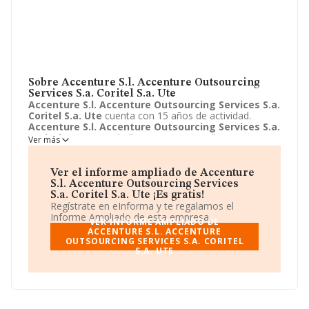
Sobre Accenture S.l. Accenture Outsourcing
Services S.a. Coritel S.a. Ute
Accenture S.l. Accenture Outsourcing Services S.a.
Coritel S.a. Ute
cuenta con 15 años de actividad.
Accenture S.l. Accenture Outsourcing Services S.a.
Coritel S.a. Ute
se halla en Paseo Castellana, 85,
Ver más
Madrid, Madrid. La empresa enmarca su principal
actividad CNAE como 6220 - Actividades de consultoría
informática y gestión de instalaciones informáticas.
Ver el informe ampliado de Accenture
Accenture S.l. Accenture Outsourcing Services S.a.
S.l. Accenture Outsourcing Services
Coritel S.a. Ute
toma la forma jurídica de Unión
S.a. Coritel S.a. Ute ¡Es gratis!
temporal de empresas.
Regístrate en eInforma y te regalamos el
Informe Ampliado de esta empresa.
VER INFORME AMPLIADO DE
ACCENTURE S.L. ACCENTURE
OUTSOURCING SERVICES S.A. CORITEL
S.A. UTE