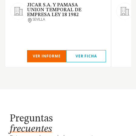
JICAR S.A. Y PAMASA
UNION TEMPORAL DE
S
EMPRESA LEY 18 1982
O
SEVILLA
c
VER INFORME
VER FICHA
Preguntas
frecuentes