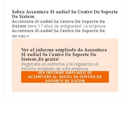
Sobre Accenture Sl-sadiel Sa Centro De Soporte
De Sistem
Accenture Sl-sadiel Sa Centro De Soporte De
Sistem
tiene 17 años de antigüedad. La empresa
Accenture Sl-sadiel Sa Centro De Soporte De
Sistem
ubicada en Calle Innovacion, ED AR, Sevilla,
Ver más
Sevilla. Su actividad CNAE está definida como 9499 -
Otras actividades asociativas n.c.o.p.. La forma jurídica
de
Accenture Sl-sadiel Sa Centro De Soporte De
Ver el informe ampliado de Accenture
Sistem
es Unión temporal de empresas.
Sl-sadiel Sa Centro De Soporte De
Sistem ¡Es gratis!
Regístrate en eInforma y te regalamos el
Informe Ampliado de esta empresa.
VER INFORME AMPLIADO DE
ACCENTURE SL-SADIEL SA CENTRO DE
SOPORTE DE SISTEM