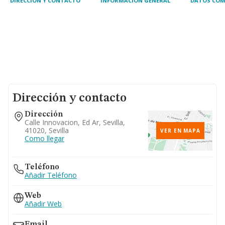
DIRECCIÓN Y CONTACTO
INFORMACIÓN GENERAL
DATOS COM
Dirección y contacto
Dirección
Calle Innovacion, Ed Ar, Sevilla,
41020, Sevilla
VER EN MAPA
Como llegar
Teléfono
Añadir Teléfono
Web
Añadir Web
Email