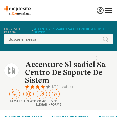
EMPRESITE
ACCENTURE SL-SADIEL SA CENTRO DE SOPORTE DE
ESPAÑA
SISTEM
Buscar
Accenture Sl-sadiel Sa
Centro De Soporte De
Sistem
4
/5
( 1 votos)
LLAMAR
SITIO WEB
CÓMO
VER
LLEGAR
INFORME