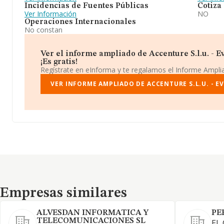
Incidencias de Fuentes Públicas
Cotiza
Ver Información
NO
Operaciones Internacionales
No constan
Ver el informe ampliado de Accenture S.l.u. - Ev
¡Es gratis!
Regístrate en eInforma y te regalamos el Informe Ampl
VER INFORME AMPLIADO DE ACCENTURE S.L.U. - EVO
Empresas similares
Empresas similares
ALVESDAN INFORMATICA Y
PE
TELECOMUNICACIONES SL
EL