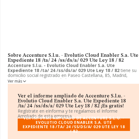
Sobre Accenture S.l.u. - Evolutio Cloud Enabler S.a. Ute
Expediente 18 /ta/ 24 /ss/ds/a/ 029 Ute Ley 18 / 82
Accenture S.l.u. - Evolutio Cloud Enabler S.a. Ute
Expediente 18 /ta/ 24 /ss/ds/a/ 029 Ute Ley 18 / 82
tiene su
domicilio social registrado en Paseo Castellana, 85, Madrid,
Madrid. Enmarca su actividad CNAE principal como 6220 -
Ver más
Actividades de consultoría informática y gestión de instalaciones
informáticas.
Accenture S.l.u. - Evolutio Cloud Enabler S.a.
Ute Expediente 18 /ta/ 24 /ss/ds/a/ 029 Ute Ley 18 / 82
Ver el informe ampliado de Accenture S.l.u. -
aparece inscrita como Unión temporal de empresas.
Evolutio Cloud Enabler S.a. Ute Expediente 18
/ta/ 24 /ss/ds/a/ 029 Ute Ley 18 / 82 ¡Es gratis!
Regístrate en eInforma y te regalamos el Informe
Ampliado de esta empresa.
VER INFORME AMPLIADO DE ACCENTURE S.L.U. -
EVOLUTIO CLOUD ENABLER S.A. UTE
EXPEDIENTE 18 /TA/ 24 /SS/DS/A/ 029 UTE LEY 18
/ 82