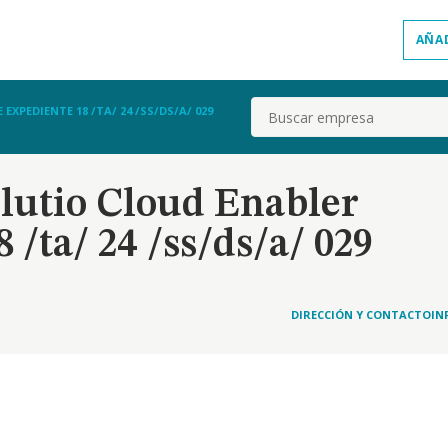
AÑA
Buscar
EXPEDIENTE 18 /TA/ 24 /SS/DS/A/ 029
olutio Cloud Enabler
 /ta/ 24 /ss/ds/a/ 029
DIRECCIÓN Y CONTACTO
IN