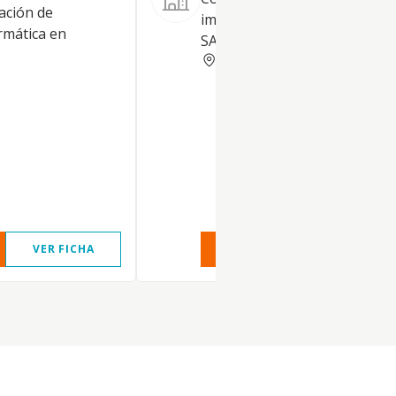
ación de
implantación y soporte a sis
rmática en
SAP y Web-Multimedia.
MADRID
VER FICHA
VER INFORME
VER FIC