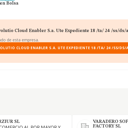
 en Bolsa
olutio Cloud Enabler S.a. Ute Expediente 18 /ta/ 24 /ss/ds/a
iado de esta empresa.
LUTIO CLOUD ENABLER S.A. UTE EXPEDIENTE 18 /TA/ 24 /SS/DS/A/
RZIUR SL
VARADERO SO
FACTORY SL
 COMERCIO AL POR MAYOR Y