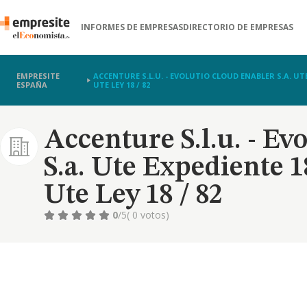
INFORMES DE EMPRESAS
DIRECTORIO DE EMPRESAS
EMPRESITE
ACCENTURE S.L.U. - EVOLUTIO CLOUD ENABLER S.A. UTE 
ESPAÑA
UTE LEY 18 / 82
Accenture S.l.u. - Ev
S.a. Ute Expediente 18
Ute Ley 18 / 82
0
/5
( 0 votos)