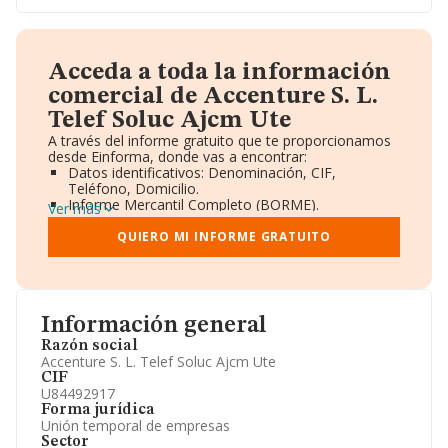
Acceda a toda la información
comercial de Accenture S. L.
Telef Soluc Ajcm Ute
A través del informe gratuito que te proporcionamos
desde Einforma, donde vas a encontrar:
Datos identificativos: Denominación, CIF,
Teléfono, Domicilio.
Informe Mercantil Completo (BORME).
Ver más
Gráficos de Evolución Ventas y Empleados.
Consejo de Administración y Administradores.
QUIERO MI INFORME GRATUITO
Directivos y Ejecutivos.
Accionistas.
Participaciones y Vinculaciones en otras empresas.
Artículos de prensa publicados sobre la empresa.
Información oficial y registral complementaria.
Información general
Razón social
Accenture S. L. Telef Soluc Ajcm Ute
CIF
U84492917
Forma jurídica
Unión temporal de empresas
Sector