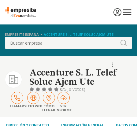
EMPRESITE ESPAÑA
ACCENTURE S. L. TELEF SOLUC AJCM UTE
Buscar
Accenture S. L. Telef
Soluc Ajcm Ute
0
/5
( 0 votos)
LLAMAR
SITIO WEB
CÓMO
VER
LLEGAR
INFORME
DIRECCIÓN Y CONTACTO
INFORMACIÓN GENERAL
DATOS COM