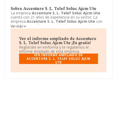
Sobre Accenture S. L. Telef Soluc Ajcm Ute
La empresa
Accenture S. L. Telef Soluc Ajcm Ute
cuenta con 21 años de experiencia en su sector. La
empresa
Accenture S. L. Telef Soluc Ajcm Ute
con
domicilio en Calle sor Angela de la cruz, 3, Madrid,
Ver más
Madrid. Su principal actividad CNAE es 6220 -
Actividades de consultoría informática y gestión de
instalaciones informáticas. La empresa
Accenture S. L.
Ver el informe ampliado de Accenture
Telef Soluc Ajcm Ute
está inscrita como Unión
S. L. Telef Soluc Ajcm Ute ¡Es gratis!
temporal de empresas.
Regístrate en eInforma y te regalamos el
Informe Ampliado de esta empresa.
VER INFORME AMPLIADO DE
ACCENTURE S. L. TELEF SOLUC AJCM
UTE