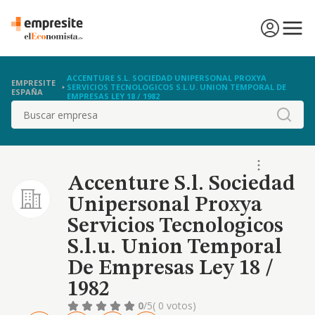
ACCENTURE S.L. SOCIEDAD UNIPERSONAL PROXYA
EMPRESITE
SERVICIOS TECNOLOGICOS S.L.U. UNION TEMPORAL DE
ESPAÑA
EMPRESAS LEY 18 / 1982
Buscar
Accenture S.l. Sociedad
Unipersonal Proxya
Servicios Tecnologicos
S.l.u. Union Temporal
De Empresas Ley 18 /
1982
0
/5
( 0 votos)