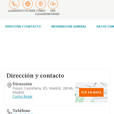
LLAMAR
SITIO WEB
CÓMO
VER
LLEGAR
INFORME
DIRECCIÓN Y CONTACTO
INFORMACIÓN GENERAL
DATOS COM
Dirección y contacto
Dirección
Paseo Castellana, 85, Madrid, 28046,
Madrid
VER EN MAPA
Como llegar
Teléfono