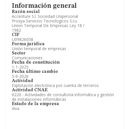
Consejo de Administración y Administradores.
Información general
Directivos y Ejecutivos.
Accionistas.
Razón social
Participaciones y Vinculaciones en otras empresas.
Accenture S.l. Sociedad Unipersonal
Artículos de prensa publicados sobre la empresa.
Proxya Servicios Tecnologicos S.l.u.
Información oficial y registral complementaria.
Union Temporal De Empresas Ley 18 /
1982
CIF
U09826058
Forma jurídica
Unión temporal de empresas
Sector
Comunicaciones
Fecha de constitución
1-1-2025
Fecha último cambio
5-6-2026
Actividad
Explotación electrónica por cuenta de terceros
Actividad CNAE
6220 - Actividades de consultoría informática y gestión
de instalaciones informáticas
Estado de la empresa
Viva