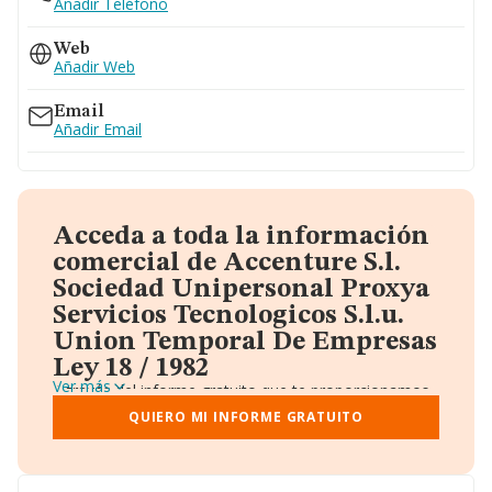
Añadir Teléfono
Web
Añadir Web
Email
Añadir Email
Acceda a toda la información
comercial de Accenture S.l.
Sociedad Unipersonal Proxya
Servicios Tecnologicos S.l.u.
Union Temporal De Empresas
Ley 18 / 1982
Ver más
A través del informe gratuito que te proporcionamos
desde Einforma, donde vas a encontrar:
QUIERO MI INFORME GRATUITO
Datos identificativos: Denominación, CIF,
Teléfono, Domicilio.
Informe Mercantil Completo (BORME).
Gráficos de Evolución Ventas y Empleados.