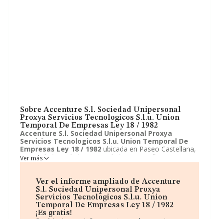
Sobre Accenture S.l. Sociedad Unipersonal
Proxya Servicios Tecnologicos S.l.u. Union
Temporal De Empresas Ley 18 / 1982
Accenture S.l. Sociedad Unipersonal Proxya
Servicios Tecnologicos S.l.u. Union Temporal De
Empresas Ley 18 / 1982
ubicada en Paseo Castellana,
85, Madrid, Madrid. Su actividad CNAE se fine como
Ver más
6220 - Actividades de consultoría informática y gestión
de instalaciones informáticas. El modelo de sociedad de
Accenture S.l. Sociedad Unipersonal Proxya
Ver el informe ampliado de Accenture
Servicios Tecnologicos S.l.u. Union Temporal De
S.l. Sociedad Unipersonal Proxya
Empresas Ley 18 / 1982
es Unión temporal de
Servicios Tecnologicos S.l.u. Union
empresas.
Temporal De Empresas Ley 18 / 1982
¡Es gratis!