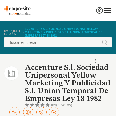
ACCENTURE S.L. SOCIEDAD UNIPERSONAL YELLOW
EMPRESITE
MARKETING Y PUBLICIDAD S.L. UNION TEMPORAL DE
ESPAÑA
EMPRESAS LEY 18 1982
Buscar
Accenture S.l. Sociedad
Unipersonal Yellow
Marketing Y Publicidad
S.l. Union Temporal De
Empresas Ley 18 1982
0
/5
( 0 votos)