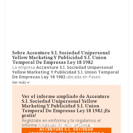
Sobre Accenture S.l. Sociedad Unipersonal
Yellow Marketing Y Publicidad S.l. Union
Temporal De Empresas Ley 18 1982
La empresa
Accenture S.l. Sociedad Unipersonal
Yellow Marketing Y Publicidad S.l. Union Temporal
De Empresas Ley 18 1982
ubicada en Paseo
Castellana, 85, Madrid, Madrid. Su actividad CNAE está
Ver más
definida como 6220 - Actividades de consultoría
informática y gestión de instalaciones informáticas. La
forma jurídica de
Accenture S.l. Sociedad
Ver el informe ampliado de Accenture
Unipersonal Yellow Marketing Y Publicidad S.l.
S.l. Sociedad Unipersonal Yellow
Union Temporal De Empresas Ley 18 1982
es Unión
Marketing Y Publicidad S.l. Union
temporal de empresas.
Temporal De Empresas Ley 18 1982 ¡Es
gratis!
Regístrate en eInforma y te regalamos el
Informe Ampliado de esta empresa.
VER INFORME AMPLIADO DE
ACCENTURE S.L. SOCIEDAD