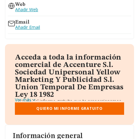
Web
Añadir Web
Email
Añadir Email
Acceda a toda la información
comercial de Accenture S.l.
Sociedad Unipersonal Yellow
Marketing Y Publicidad S.l.
Union Temporal De Empresas
Ley 18 1982
Ver más
A través del informe gratuito que te proporcionamos
desde Einforma, donde vas a encontrar:
QUIERO MI INFORME GRATUITO
Datos identificativos: Denominación, CIF,
Teléfono, Domicilio.
Informe Mercantil Completo (BORME).
Gráficos de Evolución Ventas y Empleados.
Consejo de Administración y Administradores.
Información general
Directivos y Ejecutivos.