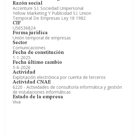
Accionistas.
Razón social
Participaciones y Vinculaciones en otras empresas.
Accenture S.l. Sociedad Unipersonal
Artículos de prensa publicados sobre la empresa.
Yellow Marketing Y Publicidad S.l. Union
Información oficial y registral complementaria.
Temporal De Empresas Ley 18 1982
CIF
U56536824
Forma jurídica
Unión temporal de empresas
Sector
Comunicaciones
Fecha de constitución
1-1-2025
Fecha último cambio
5-6-2026
Actividad
Explotación electrónica por cuenta de terceros
Actividad CNAE
6220 - Actividades de consultoría informática y gestión
de instalaciones informáticas
Estado de la empresa
Viva