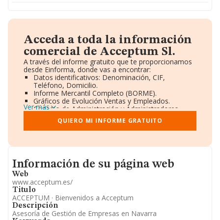
Acceda a toda la información
comercial de Acceptum Sl.
A través del informe gratuito que te proporcionamos
desde Einforma, donde vas a encontrar:
Datos identificativos: Denominación, CIF,
Teléfono, Domicilio.
Informe Mercantil Completo (BORME).
Gráficos de Evolución Ventas y Empleados.
Ver más
Consejo de Administración y Administradores.
Directivos y Ejecutivos.
QUIERO MI INFORME GRATUITO
Accionistas.
Participaciones y Vinculaciones en otras empresas.
Artículos de prensa publicados sobre la empresa.
Información oficial y registral complementaria.
Informacion de su página web
Información de su página web
Web
www.acceptum.es/
Titulo
ACCEPTUM · Bienvenidos a Acceptum
Descripción
Asesoría de Gestión de Empresas en Navarra