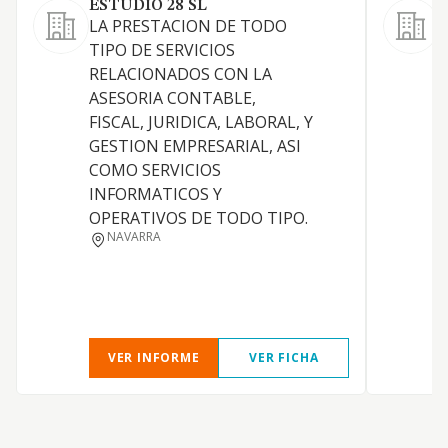
ESTUDIO 28 SL
LA PRESTACION DE TODO
L
TIPO DE SERVICIOS
a
RELACIONADOS CON LA
d
ASESORIA CONTABLE,
j
FISCAL, JURIDICA, LABORAL, Y
f
GESTION EMPRESARIAL, ASI
m
COMO SERVICIOS
e
INFORMATICOS Y
a
OPERATIVOS DE TODO TIPO.
y
NAVARRA
a
o
VER INFORME
VER FICHA