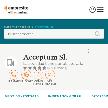
EMPRESITE ESPAÑA
ACCEPTUM SL.
Buscar
Acceptum Sl.
La sociedad tiene por objeto: a. la
mecanizacion e informatizacion de nominas
0
/5
( 0 votos)
y documentos de la seguridad social;
contabilidades, inventarios, facturas,
declaraciones de impuestos y fiscales en
LLAMAR
SITIO WEB
CÓMO
VER
LLEGAR
INFORME
general, asi como todos a
DIRECCIÓN Y CONTACTO
INFORMACIÓN GENERAL
DATOS COM