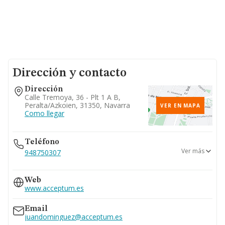
Dirección y contacto
Dirección
Calle Tremoya, 36 - Plt 1 A B,
Peralta/azkoien, 31350, Navarra
VER EN MAPA
Como llegar
Teléfono
Ver más
948750307
948713191
Web
948713087
www.acceptum.es
Email
juandominguez@acceptum.es