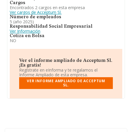
Cargos
como todos a. En el ranking de provincia, ha
Encontrados 2 cargos en esta empresa
experimentado un retroceso.
Ver cargos de Acceptum Sl.
Número de empleados
5 (año 2025)
Responsabilidad Social Empresarial
Ver Información
Cotiza en Bolsa
NO
Ver el informe ampliado de Acceptum Sl.
¡Es gratis!
Regístrate en eInforma y te regalamos el
Informe Ampliado de esta empresa.
VER INFORME AMPLIADO DE ACCEPTUM
SL.