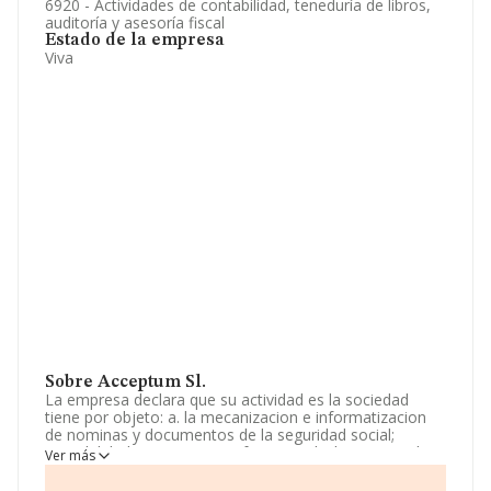
6920 - Actividades de contabilidad, teneduría de libros,
auditoría y asesoría fiscal
Estado de la empresa
Viva
Sobre Acceptum Sl.
La empresa declara que su actividad es la sociedad
tiene por objeto: a. la mecanizacion e informatizacion
de nominas y documentos de la seguridad social;
contabilidades, inventarios, facturas, declaraciones de
Ver más
impuestos y fiscales en general, así como todos a. La
sociedad está inscrita en el Registro Mercantil como