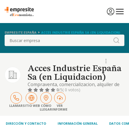
EMPRESITE ESPAÑA
ACCES INDUSTRIE ESPAÑA SA (EN LIQUIDACION)
Buscar
Acces Industrie España
Sa (en Liquidacion)
Compraventa, comercializacion, alquiler de
maquinaria auxiliar para la industria
0
/5
( 0 votos)
LLAMAR
SITIO WEB
CÓMO
VER
LLEGAR
INFORME
DIRECCIÓN Y CONTACTO
INFORMACIÓN GENERAL
DATOS COM