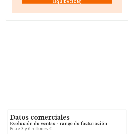
LIQUIDACION)
Liquidacion)
, A61445771, tiene domicilio fiscal en Calle
Pau Claris núm. 162 164 P. 7, (08037), en el municipio de
Barcelona, Cataluña.
Con los datos a disposición de INFORMA sobre 813
empresas pertenecientes al sector, la facturación en el
ámbito nacional alcanza los 139 millones de euros y la
media entre todas las compañías es de 171 mil euros
de ventas en 2012, la facturación de la empresa ha
triplicado el promedio del sector. Con el fin de ampliar la
información relativa a las compañías, la antigüedad
alcanza los 19 años desde la constitución. La media de
empleados de las empresas es de 1.
Datos comerciales
Evolución de ventas - rango de facturación
Entre 3 y 6 millones €