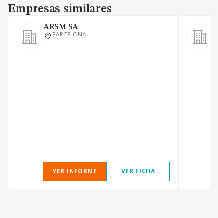
Empresas similares
Empresas similares
ARSM SA
BARCELONA
A
E
O
E
C
VER INFORME
VER FICHA