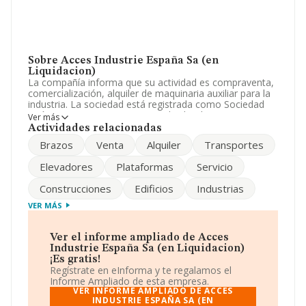
Sobre Acces Industrie España Sa (en
Liquidacion)
La compañía informa que su actividad es compraventa,
comercialización, alquiler de maquinaria auxiliar para la
industria. La sociedad está registrada como Sociedad
Anónima. Tiene CNAE: 7731 - 'Alquiler de maquinaria y
Ver más
equipo de uso agrícola'. La compañía es exportadora.
Actividades relacionadas
Brazos
Venta
Alquiler
Transportes
En base a la Recomendación 2003/361/CE de la
Comisión, de 6 de mayo de 2003, sobre la definición de
Elevadores
Plataformas
Servicio
microempresas, pequeñas y medianas empresas, la
compañía se puede calificar como empresa pequeña.
Construcciones
Edificios
Industrias
Los empleados se han reducido un 17% y atendiendo a
los datos disponibles en INFORMA, ese número ha
VER MÁS
estado por encima de la media de sector.
Para llamar las oficinas se puede hacer a través del
Ver el informe ampliado de Acces
número 934792496 y el correo electrónico es
Industrie España Sa (en Liquidacion)
info@accesplataformas.com
. Para saber más puedes
¡Es gratis!
acceder a su página web en este enlace
Regístrate en eInforma y te regalamos el
www.accesplataformas.com
.
Informe Ampliado de esta empresa.
VER INFORME AMPLIADO DE ACCES
La empresa española
INDUSTRIE ESPAÑA SA (EN
Acces Industrie España S.A (en