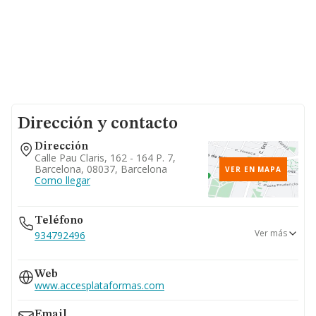
Dirección y contacto
Dirección
Calle Pau Claris, 162 - 164 P. 7,
Barcelona, 08037, Barcelona
VER EN MAPA
Como llegar
Teléfono
Ver más
934792496
937464430
Web
937234537
www.accesplataformas.com
937216807
Email