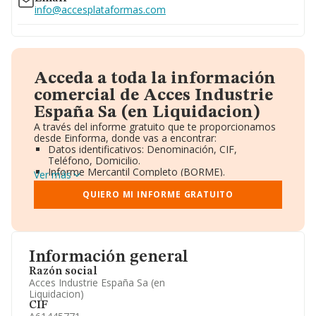
info@accesplataformas.com
Acceda a toda la información
comercial de Acces Industrie
España Sa (en Liquidacion)
A través del informe gratuito que te proporcionamos
desde Einforma, donde vas a encontrar:
Datos identificativos: Denominación, CIF,
Teléfono, Domicilio.
Informe Mercantil Completo (BORME).
Ver más
Gráficos de Evolución Ventas y Empleados.
Consejo de Administración y Administradores.
QUIERO MI INFORME GRATUITO
Directivos y Ejecutivos.
Accionistas.
Participaciones y Vinculaciones en otras empresas.
Artículos de prensa publicados sobre la empresa.
Información oficial y registral complementaria.
Información general
Razón social
Acces Industrie España Sa (en
Liquidacion)
CIF