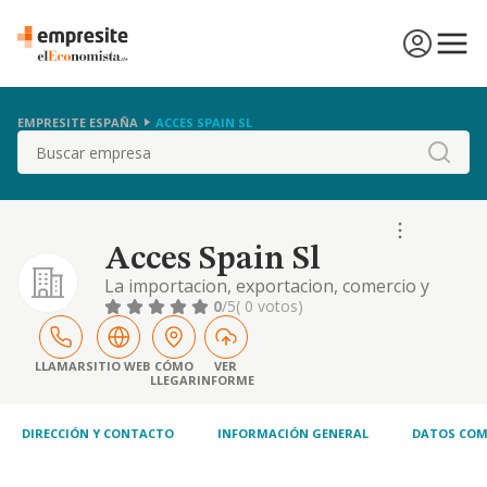
EMPRESITE ESPAÑA
ACCES SPAIN SL
Buscar
Acces Spain Sl
La importacion, exportacion, comercio y
asesoramiento comercial, tanto en espa/a
0
/5
( 0 votos)
como en el extranjero, de toda clase de
articulos de relojeria.
LLAMAR
SITIO WEB
CÓMO
VER
LLEGAR
INFORME
DIRECCIÓN Y CONTACTO
INFORMACIÓN GENERAL
DATOS COM