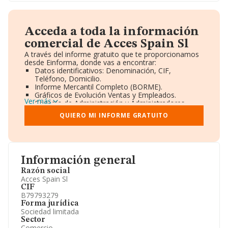
Acceda a toda la información
comercial de Acces Spain Sl
A través del informe gratuito que te proporcionamos
desde Einforma, donde vas a encontrar:
Datos identificativos: Denominación, CIF,
Teléfono, Domicilio.
Informe Mercantil Completo (BORME).
Gráficos de Evolución Ventas y Empleados.
Ver más
Consejo de Administración y Administradores.
Directivos y Ejecutivos.
QUIERO MI INFORME GRATUITO
Accionistas.
Participaciones y Vinculaciones en otras empresas.
Artículos de prensa publicados sobre la empresa.
Información oficial y registral complementaria.
Información general
Razón social
Acces Spain Sl
CIF
B79793279
Forma jurídica
Sociedad limitada
Sector
Comercio