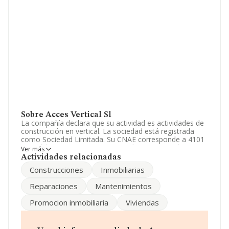
Sobre Acces Vertical Sl
La compañía declara que su actividad es actividades de
construcción en vertical. La sociedad está registrada
como Sociedad Limitada. Su CNAE corresponde a 4101
con código '%cnae%'. La compañía es importadora.
Ver más
Actividades relacionadas
El número de empleados ha crecido un 40% y teniendo
Construcciones
Inmobiliarias
en cuenta la información disponible en INFORMA, ha
dispuesto de un número de empleados por encima de la
Reparaciones
Mantenimientos
media de sector.
Promocion inmobiliaria
Viviendas
Acerca de la información en los distintos rankings: la
compañía ha escalado 221 puestos en el ranking
sectorial, pasando del 972 al 751. Éstas son algunas de