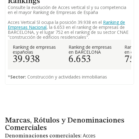
Rankings
Consulte la evolución de Acces vertical sl y su competencia
en el mayor Ranking de Empresas de España
Acces Vertical Sl ocupa la posición 39.938 en el
Ranking de
Empresas Nacional
, la 6.653 en el ranking de empresas de
BARCELONA, y el lugar 752 en el ranking de su sector CNAE
"construcción de edificios residenciales".
Ranking de empresas
Ranking de empresas
Rankin
españolas
en BARCELONA
en el 
39.938
6.653
75
*
Sector:
Construcción y actividades inmobiliarias
Marcas, Rótulos y Denominaciones Comerciales
Marcas, Rótulos y Denominaciones
Comerciales
Acces
Denominaciones comerciales: