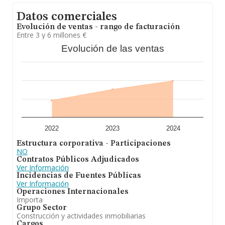
ventas entre todas las compañías alcanza los 196 mil
euros. Por último, con el fin de ampliar la información
Datos comerciales
relativa al ámbito de la empresa, la antigüedad alcanza
los 17 años desde la constitución. Los empleados de
Evolución de ventas - rango de facturación
media son 2.
Entre 3 y 6 millones €
Evolución de las ventas
Para concluir,
Acces Vertical S.L
se emplea en
actividades de construcción en vertical. Se ha
posicionado mejor en el ranking nacional (de todas las
empresas presentes en el territorio) frente al 2023. Se
ha posicionado mejor en el ranking sectorial (%cnae%)
frente al 2023.
2022
2023
2024
Estructura corporativa - Participaciones
NO
Contratos Públicos Adjudicados
Ver Información
Incidencias de Fuentes Públicas
Ver Información
Operaciones Internacionales
Importa
Grupo Sector
Construcción y actividades inmobiliarias
Cargos