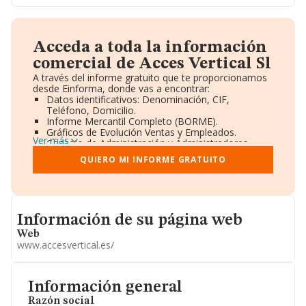
Acceda a toda la información
comercial de Acces Vertical Sl
A través del informe gratuito que te proporcionamos
desde Einforma, donde vas a encontrar:
Datos identificativos: Denominación, CIF,
Teléfono, Domicilio.
Informe Mercantil Completo (BORME).
Gráficos de Evolución Ventas y Empleados.
Ver más
Consejo de Administración y Administradores.
Directivos y Ejecutivos.
QUIERO MI INFORME GRATUITO
Accionistas.
Participaciones y Vinculaciones en otras empresas.
Artículos de prensa publicados sobre la empresa.
Información oficial y registral complementaria.
Informacion de su página web
Información de su página web
Web
www.accesvertical.es/
Información general
Razón social