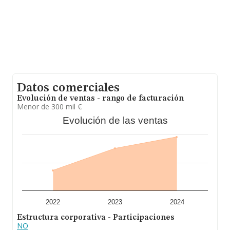
el fin de ampliar la información relativa al ámbito de la
empresa, la antigüedad alcanza los 10 años desde la
constitución. La media de empleados de las empresas
es de 5.
Datos comerciales
Evolución de ventas - rango de facturación
Menor de 300 mil €
Evolución de las ventas
2022
2023
2024
Estructura corporativa - Participaciones
NO