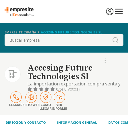
EMPRESITE ESPAÑA
ACCESING FUTURE TECHNOLOGIES SL
Buscar
Accesing Future
Technologies Sl
La importacion exportacion compra venta y
distribucion de ordenadores y todos sus
0
/5
( 0 votos)
componentes y accesorios.
LLAMAR
SITIO WEB
CÓMO
VER
LLEGAR
INFORME
DIRECCIÓN Y CONTACTO
INFORMACIÓN GENERAL
DATOS COM