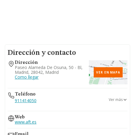
Dirección y contacto
Dirección
Paseo Alameda De Osuna, 50 - Bl,
Madrid, 28042, Madrid
VER EN MAPA
Como llegar
Teléfono
Ver más
911414050
917227800
Web
www.aft.es
Email