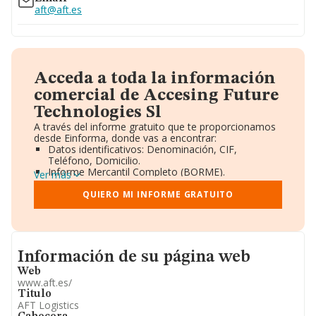
aft@aft.es
Acceda a toda la información
comercial de Accesing Future
Technologies Sl
A través del informe gratuito que te proporcionamos
desde Einforma, donde vas a encontrar:
Datos identificativos: Denominación, CIF,
Teléfono, Domicilio.
Informe Mercantil Completo (BORME).
Ver más
Gráficos de Evolución Ventas y Empleados.
Consejo de Administración y Administradores.
QUIERO MI INFORME GRATUITO
Directivos y Ejecutivos.
Accionistas.
Participaciones y Vinculaciones en otras empresas.
Artículos de prensa publicados sobre la empresa.
Informacion de su página web
Información oficial y registral complementaria.
Información de su página web
Web
www.aft.es/
Titulo
AFT Logistics