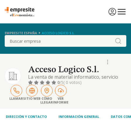
EMPRESITE ESPAÑA
ACCESO LOGICO S.L.
Buscar
Acceso Logico S.l.
La venta de material informatico, servicio
tecnico, apoyo y reparacion de material
0
/5
( 0 votos)
informatico, curso de ensenanza
informatica.
LLAMAR
SITIO WEB
CÓMO
VER
LLEGAR
INFORME
DIRECCIÓN Y CONTACTO
INFORMACIÓN GENERAL
DATOS COM