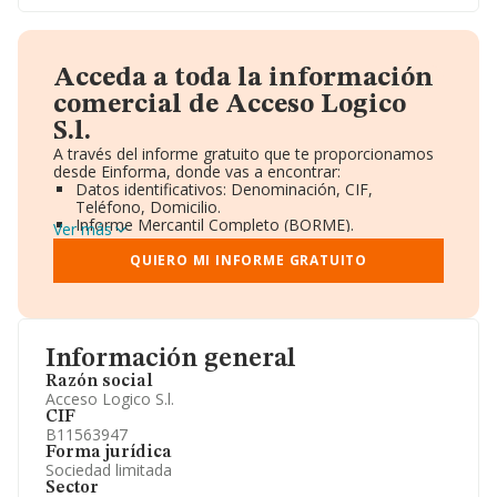
Acceda a toda la información
comercial de Acceso Logico
S.l.
A través del informe gratuito que te proporcionamos
desde Einforma, donde vas a encontrar:
Datos identificativos: Denominación, CIF,
Teléfono, Domicilio.
Informe Mercantil Completo (BORME).
Ver más
Gráficos de Evolución Ventas y Empleados.
Consejo de Administración y Administradores.
QUIERO MI INFORME GRATUITO
Directivos y Ejecutivos.
Accionistas.
Participaciones y Vinculaciones en otras empresas.
Artículos de prensa publicados sobre la empresa.
Información oficial y registral complementaria.
Información general
Razón social
Acceso Logico S.l.
CIF
B11563947
Forma jurídica
Sociedad limitada
Sector