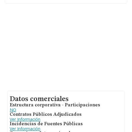
empresas es de 320 mil euros. Teniendo en cuenta la
información sobre Cádiz, en la base de datos INFORMA
constan 551 empresas, con ventas de hasta 80 millones
de euros. Como información adicional de interés, la
antigüedad desde la constitución es de 21 años. Los
empleados de media son 2.
Datos comerciales
Estructura corporativa - Participaciones
NO
Contratos Públicos Adjudicados
Ver Información
Incidencias de Fuentes Públicas
Ver Información