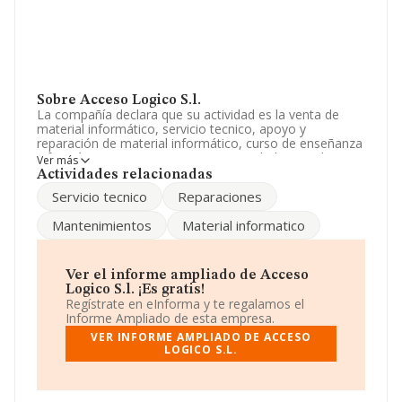
Sobre Acceso Logico S.l.
La compañía declara que su actividad es la venta de
material informático, servicio tecnico, apoyo y
reparación de material informático, curso de enseñanza
informática. La empresa es una Sociedad Limitada.
Ver más
Clasifica su actividad CNAE como '%cnae%', código
Actividades relacionadas
4755. La compañía no tiene actividad en mercados
Servicio tecnico
Reparaciones
exteriores.
Mantenimientos
Material informatico
Para ponerse en contacto con sus oficinas, la empresa
facilita el número de teléfono 956645022.
La sociedad
Acceso Logico S.L
, con número de
Ver el informe ampliado de Acceso
identificación fiscal B11563947, se encuentra en
Logico S.l. ¡Es gratis!
Poligono Industrial Zabal Bajo núm. 39, (11300), en el
Regístrate en eInforma y te regalamos el
municipio de La Linea De La Concepcion, Cádiz,
Informe Ampliado de esta empresa.
Andalucía.
VER INFORME AMPLIADO DE ACCESO
LOGICO S.L.
En relación con el sector y disponiendo de los datos de
hasta 25.538 empresas, la facturación en el ámbito
nacional alcanza los 8.191 millones de euros y se estima
que el promedio de la facturación entre todas las