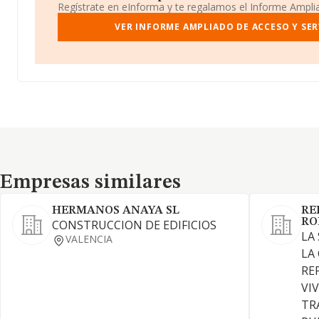
Regístrate en eInforma y te regalamos el Informe Ampl
VER INFORME AMPLIADO DE ACCESO Y SERV
Empresas similares
Empresas similares
HERMANOS ANAYA SL
RE
RO
CONSTRUCCION DE EDIFICIOS
LA
VALENCIA
LA
RE
VI
TR