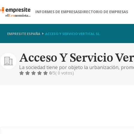
INFORMES DE EMPRESAS
DIRECTORIO DE EMPRESAS
EMPRESITE ESPAÑA
ACCESO Y SERVICIO VERTICAL SL.
Acceso Y Servicio Vert
La sociedad tiene por objeto la urbanización, promo
inmuebles, el mantenimiento y limpieza de inmueble
0
/5
( 0 votos)
hostelería, y el comercio al por mayor y al por men