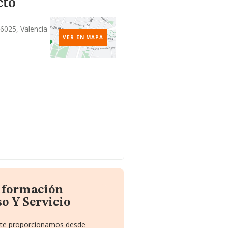
cto
 46025, Valencia
VER EN MAPA
información
o Y Servicio
e te proporcionamos desde