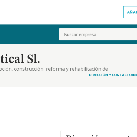
AÑA
Buscar
ical Sl.
ción, construcción, reforma y rehabilitación de
s e instalaciones, la explotación de negocios de
DIRECCIÓN Y CONTACTO
IN
or, importación y exportación de todo tipo de artíc