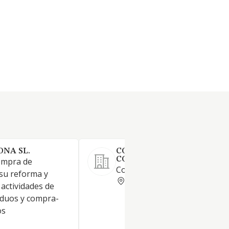
ONA SL.
COPRUSA INGENIERIA Y
CONSTRUCCION SL
ompra de
Construcción y rehabilitación.
su reforma y
VALENCIA
 actividades de
siduos y compra-
os