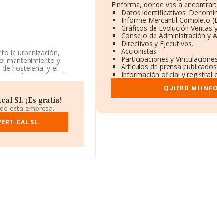
Einforma, donde vas a encontrar:
Datos identificativos: Denomin
Informe Mercantil Completo 
Gráficos de Evolución Ventas 
Consejo de Administración y A
Directivos y Ejecutivos.
Accionistas.
to la urbanización,
Participaciones y Vinculacione
 el mantenimiento y
Artículos de prensa publicado
de hostelería, y el
Información oficial y registra
de todo tipo de artíc. La
imitada. Su CNAE
QUIERO MI INF
actividad en mercados
l Sl. ¡Es gratis!
 de esta empresa.
á situada en Calle Segaria
ERTICAL SL.
948 compañías, a nivel
promedio de la facturación
. En relación con la
e INFORMA aparecen 10107
os. Finalmente, para
 antigüedad alcanza los 17