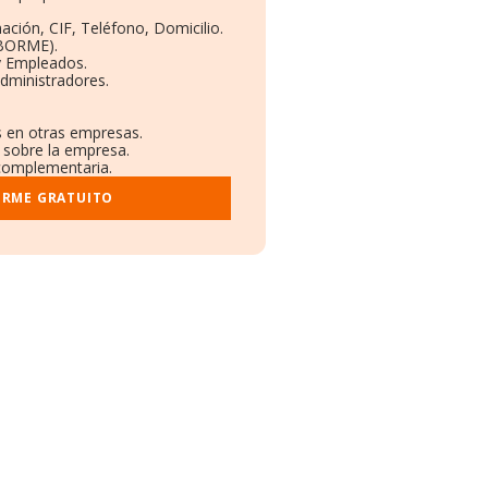
ación, CIF, Teléfono, Domicilio.
(BORME).
y Empleados.
dministradores.
s en otras empresas.
s sobre la empresa.
l complementaria.
ORME GRATUITO