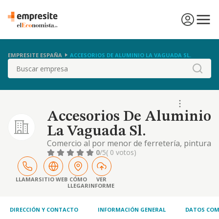
EMPRESITE ESPAÑA
ACCESORIOS DE ALUMINIO LA VAGUADA SL.
Buscar
Accesorios De Aluminio
La Vaguada Sl.
Comercio al por menor de ferretería, pintura
y vidrio en establecimientos especializados
0
/5
( 0 votos)
LLAMAR
SITIO WEB
CÓMO
VER
LLEGAR
INFORME
DIRECCIÓN Y CONTACTO
INFORMACIÓN GENERAL
DATOS COM