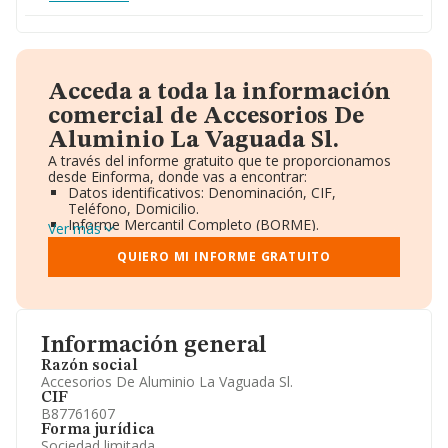
Acceda a toda la información
comercial de Accesorios De
Aluminio La Vaguada Sl.
A través del informe gratuito que te proporcionamos
desde Einforma, donde vas a encontrar:
Datos identificativos: Denominación, CIF,
Teléfono, Domicilio.
Informe Mercantil Completo (BORME).
Ver más
Gráficos de Evolución Ventas y Empleados.
Consejo de Administración y Administradores.
QUIERO MI INFORME GRATUITO
Directivos y Ejecutivos.
Accionistas.
Participaciones y Vinculaciones en otras empresas.
Artículos de prensa publicados sobre la empresa.
Información oficial y registral complementaria.
Información general
Razón social
Accesorios De Aluminio La Vaguada Sl.
CIF
B87761607
Forma jurídica
Sociedad limitada