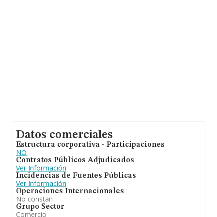
relativa a la provincia de Madrid, en la base de datos
INFORMA constan 2536 empresas, cuyas ventas han
alcanzado los 6.343 millones de euros. Por último, con
el fin de ampliar la información relativa al ámbito de la
empresa, la antigüedad desde la constitución es de 21
años. La media de empleados de las empresas es de 4.
Datos comerciales
Estructura corporativa - Participaciones
NO
Contratos Públicos Adjudicados
Ver Información
Incidencias de Fuentes Públicas
Ver Información
Operaciones Internacionales
No constan
Grupo Sector
Comercio