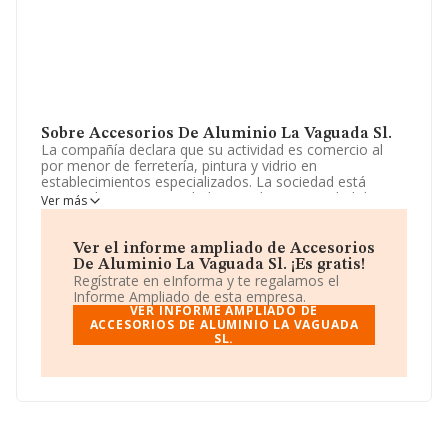
Sobre Accesorios De Aluminio La Vaguada Sl.
La compañía declara que su actividad es comercio al
por menor de ferretería, pintura y vidrio en
establecimientos especializados. La sociedad está
registrada como Sociedad Limitada. La actividad de
Ver más
referencia CNAE corresponde a 'Comercio al por menor
de ferretería, pintura y vidrio en establecimientos
especializados', cuyo Código es 4752. La sociedad no
Ver el informe ampliado de Accesorios
tiene actividad en mercados exteriores.
De Aluminio La Vaguada Sl. ¡Es gratis!
Regístrate en eInforma y te regalamos el
La sociedad española
Accesorios de Aluminio La
Informe Ampliado de esta empresa.
Vaguada S.L
, con CIF B87761607, tiene su domicilio
VER INFORME AMPLIADO DE
social establecido en Calle La Bañeza núm. 20 L 4,
ACCESORIOS DE ALUMINIO LA VAGUADA
SL.
(28029), en el municipio de Madrid, Madrid.
En relación con el sector y disponiendo de los datos de
hasta 15.078 empresas, la facturación en el ámbito
nacional alcanza los 10.665 millones de euros y la media
de facturación de ventas entre todas las compañías
alcanza los 707 mil euros. En cuanto a la información