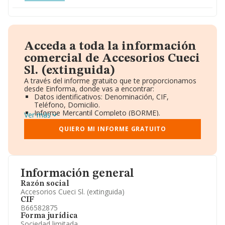
Acceda a toda la información
comercial de Accesorios Cueci
Sl. (extinguida)
A través del informe gratuito que te proporcionamos
desde Einforma, donde vas a encontrar:
Datos identificativos: Denominación, CIF,
Teléfono, Domicilio.
Informe Mercantil Completo (BORME).
Ver más
Gráficos de Evolución Ventas y Empleados.
Consejo de Administración y Administradores.
QUIERO MI INFORME GRATUITO
Directivos y Ejecutivos.
Accionistas.
Participaciones y Vinculaciones en otras empresas.
Artículos de prensa publicados sobre la empresa.
Información oficial y registral complementaria.
Información general
Razón social
Accesorios Cueci Sl. (extinguida)
CIF
B66582875
Forma jurídica
Sociedad limitada