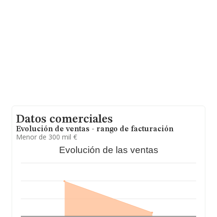
nacional la facturación alcanza la cifra de 14.930
millones de euros y se estima que el promedio de la
facturación entre todas las empresas es de 420 mil
euros. Finalmente, para completar los datos de sector,
en 2019, los empleados de media son 2; la antigüedad
alcanza los 12 años desde la constitución.
Datos comerciales
Evolución de ventas - rango de facturación
Menor de 300 mil €
Evolución de las ventas