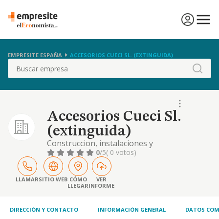
EMPRESITE ESPAÑA
ACCESORIOS CUECI SL. (EXTINGUIDA)
Buscar
Accesorios Cueci Sl.
(extinguida)
Construccion, instalaciones y
mantenimiento. comercio al por mayor y al
0
/5
( 0 votos)
por menor. distribucion comercial.
importacion y exportacion. actividades
inmobiliarias. industrias manufactureras y
LLAMAR
SITIO WEB
CÓMO
VER
LLEGAR
INFORME
textiles. turismo etc
DIRECCIÓN Y CONTACTO
INFORMACIÓN GENERAL
DATOS COM