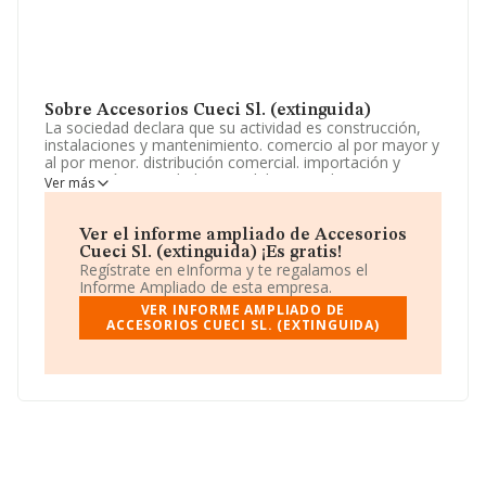
Sobre Accesorios Cueci Sl. (extinguida)
La sociedad declara que su actividad es construcción,
instalaciones y mantenimiento. comercio al por mayor y
al por menor. distribución comercial. importación y
exportación. actividades inmobiliarias. industrias
Ver más
manufactureras y textiles. turismo etc. La empresa
aparece inscrita en el Registro Mercantil como Sociedad
Limitada. Su CNAE corresponde a 4619 con código
Ver el informe ampliado de Accesorios
'Intermediarios del comercio de productos diversos'. La
Cueci Sl. (extinguida) ¡Es gratis!
compañía no tiene actividad en mercados exteriores.
Regístrate en eInforma y te regalamos el
Informe Ampliado de esta empresa.
Ha contado con el mismo número de empleados y
VER INFORME AMPLIADO DE
teniendo en cuenta la información disponible en
ACCESORIOS CUECI SL. (EXTINGUIDA)
INFORMA, ha dispuesto de un número de empleados
por debajo de la media de sector.
La sociedad
Accesorios Cueci S.L. (extinguida)
,
B66582875, se encuentra en Calle Fortuna núm. 26 0
00, (08038), Barcelona, Cataluña.
Con los datos a disposición de INFORMA sobre 35.522
empresas pertenecientes al sector, en el ámbito