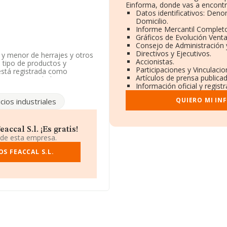
Einforma, donde vas a encontr
Datos identificativos: Deno
Domicilio.
Informe Mercantil Complet
Gráficos de Evolución Vent
Consejo de Administración 
Directivos y Ejecutivos.
 y menor de herrajes y otros
Accionistas.
o tipo de productos y
Participaciones y Vinculaci
 está registrada como
Artículos de prensa publica
84. La sociedad no tiene
Información oficial y regist
QUIERO MI IN
cios industriales
úmero de identificación fiscal
, en el municipio de Beniel,
ccal S.l. ¡Es gratis!
94 empresas, a nivel nacional
 de esta empresa.
e la facturación de ventas
specto a la información de la
S FEACCAL S.L.
MA aparecen 162 empresas,
n el fin de ampliar la
on 7. La media de antigüedad