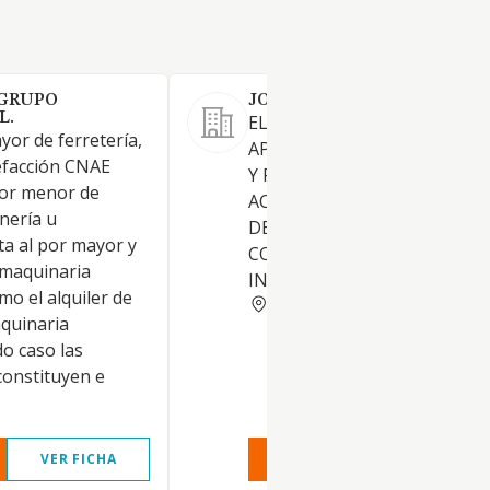
 GRUPO
JOSE M CEREZO SL
L.
EL COMERCIO MAYOR DE
yor de ferretería,
APARATOS ELECTRODOMEST
lefacción CNAE
Y FERRETERIA, ASI COMO SU
por menor de
ACCESORIOS Y RECAMBIOS. Y
anería u
DE INTERMEDIARIOS DEL
ta al por mayor y
COMERCIO. DIRECTA E
e maquinaria
INDIRECTAMENTE.
omo el alquiler de
MURCIA
aquinaria
do caso las
constituyen e
VER FICHA
VER INFORME
VER FIC