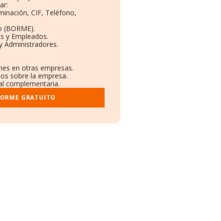
ar:
minación, CIF, Teléfono,
o (BORME).
as y Empleados.
y Administradores.
ones en otras empresas.
dos sobre la empresa.
ral complementaria.
FORME GRATUITO