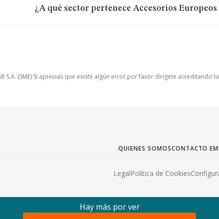
¿A qué sector pertenece Accesorios Europeos F
.A. (SME) Si aprecias que existe algún error por favor dirígete acreditando t
QUIENES SOMOS
CONTACTO EM
Legal
Politica de Cookies
Configur
Hay más por ver