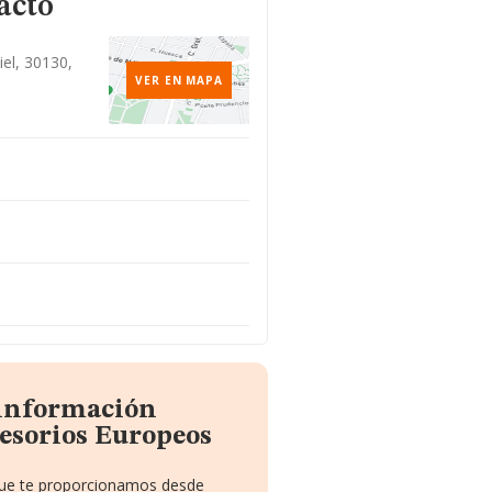
acto
iel, 30130,
VER EN MAPA
 información
esorios Europeos
 que te proporcionamos desde