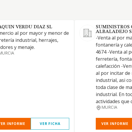
AQUIN VERDU DIAZ SL
SUMINISTROS
ALBALADEJO S
ercio al por mayor y menor de
-Venta al por ma
retería industrial, herrajes,
fontanería y ca
adores y menaje.
4674 -Venta al 
MURCIA
ferretería, font
calefacción -Ven
al por incitar d
industrial, asi c
toda clase de m
industrial. En to
actividades que 
MURCIA
VER INFORME
VER FICHA
VER INFORME