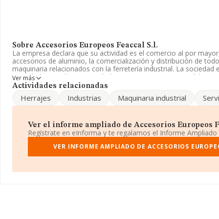
Sobre Accesorios Europeos Feaccal S.l.
La empresa declara que su actividad es el comercio al por mayor
accesorios de aluminio, la comercialización y distribución de tod
maquinaria relacionados con la ferretería industrial. La sociedad
Sociedad Limitada. Su actividad CNAE es '%cnae%' con código 46
Ver más
actividad en mercados exteriores.
Actividades relacionadas
Herrajes
Industrias
Maquinaria industrial
Servi
La sociedad española
Accesorios Europeos Feaccal S.L
, con n
B73573479, está situada en Calle San Bartolome núm. 10, (30130)
Murcia.
Ver el informe ampliado de Accesorios Europeos Fea
En relación con el sector y disponiendo de los datos de hasta 4.5
Regístrate en eInforma y te regalamos el Informe Ampliado
la facturación asciende a 9.357 millones de euros y el promedio d
entre todas las compañías asciende a los 2 millones de euros. Re
VER INFORME AMPLIADO DE ACCESORIOS EUROPEO
provincia (hablamos de Murcia), en la base de datos de INFOR
cuyas ventas en 2021 han alcanzado los 212 millones de euros. Co
información relativa a las compañías, los empleados de media s
desde la constitución es de 20 años.