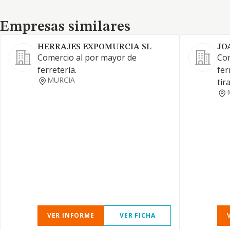
Empresas similares
Empresas similares
HERRAJES EXPOMURCIA SL
JO
Comercio al por mayor de
Com
ferretería.
fer
MURCIA
tir
VER INFORME
VER FICHA