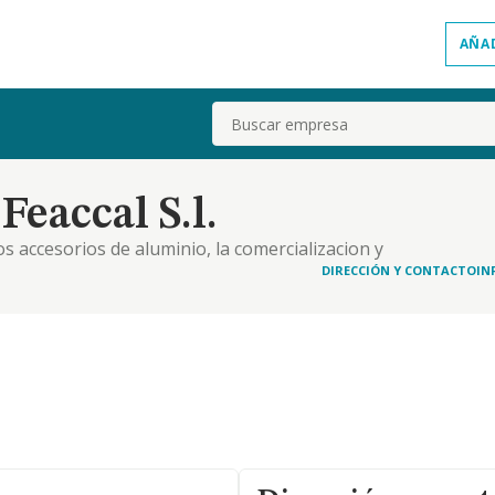
AÑA
Buscar
eaccal S.l.
s accesorios de aluminio, la comercializacion y
relacionados con la ferreteria industrial.
DIRECCIÓN Y CONTACTO
IN