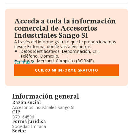
Acceda a toda la información
comercial de Accesorios
Industriales Sango Sl
A través del informe gratuito que te proporcionamos
desde Einforma, donde vas a encontrar:
Datos identificativos: Denominación, CIF,
Teléfono, Domicilio.
Informe Mercantil Completo (BORME).
Ver más
Gráficos de Evolución Ventas y Empleados.
Consejo de Administración y Administradores.
QUIERO MI INFORME GRATUITO
Directivos y Ejecutivos.
Accionistas.
Participaciones y Vinculaciones en otras empresas.
Artículos de prensa publicados sobre la empresa.
Información oficial y registral complementaria.
Información general
Razón social
Accesorios Industriales Sango Sl
CIF
B79164596
Forma jurídica
Sociedad limitada
Sector