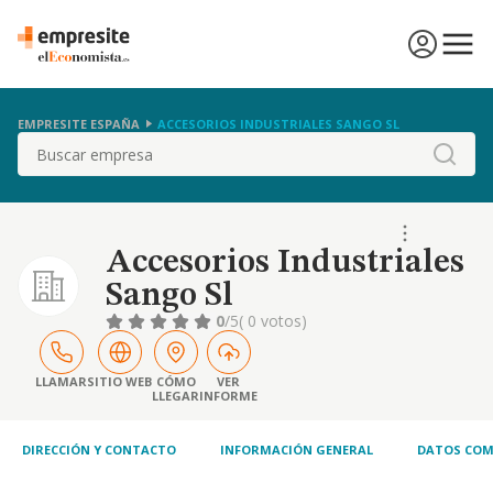
EMPRESITE ESPAÑA
ACCESORIOS INDUSTRIALES SANGO SL
Buscar
Accesorios Industriales
Sango Sl
0
/5
( 0 votos)
LLAMAR
SITIO WEB
CÓMO
VER
LLEGAR
INFORME
DIRECCIÓN Y CONTACTO
INFORMACIÓN GENERAL
DATOS COM