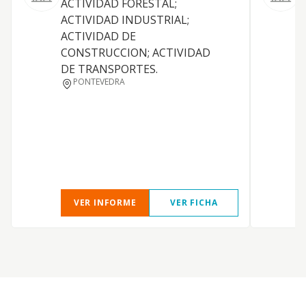
ACTIVIDAD FORESTAL;
c
ACTIVIDAD INDUSTRIAL;
i
ACTIVIDAD DE
a
CONSTRUCCION; ACTIVIDAD
m
DE TRANSPORTES.
PONTEVEDRA
VER INFORME
VER FICHA