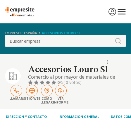
EMPRESITE ESPAÑA
ACCESORIOS LOURO SL
Buscar
Accesorios Louro Sl
Comercio al por mayor de materiales de
construcción y de saneamientos, grifería,
0
/5
( 0 votos)
mamparas y accesorios de baño.
LLAMAR
SITIO WEB
CÓMO
VER
LLEGAR
INFORME
DIRECCIÓN Y CONTACTO
INFORMACIÓN GENERAL
DATOS COM