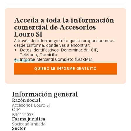
Acceda a toda la información
comercial de Accesorios
Louro Sl
A través del informe gratuito que te proporcionamos
desde Einforma, donde vas a encontrar:
Datos identificativos: Denominación, CIF,
Teléfono, Domicilio.
Informe Mercantil Completo (BORME).
Ver más
Gráficos de Evolución Ventas y Empleados.
Consejo de Administración y Administradores.
QUIERO MI INFORME GRATUITO
Directivos y Ejecutivos.
Accionistas.
Participaciones y Vinculaciones en otras empresas.
Artículos de prensa publicados sobre la empresa.
Información oficial y registral complementaria.
Información general
Razón social
Accesorios Louro Sl
CIF
B36115053
Forma jurídica
Sociedad limitada
Sector