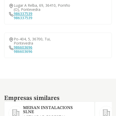
Lugar A Relba, 69, 36410, Porriño
(o), Pontevedra
986337539
986337539
Po-404, 5, 36700, Tui,
Pontevedra
986603696
986603696
Empresas similares
Empresas similares
MEISAN INSTALACIONS
SLNE
E