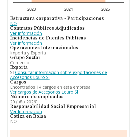
alcanza los 20 años desde la constitución.
2023
2024
2025
En definitiva, la actividad de
Accesorios Louro S.L
es
Estructura corporativa - Participaciones
comercio al por mayor de materiales de construcción y
NO
de saneamientos, grifería, mamparas y accesorios de
Contratos Públicos Adjudicados
baño. En el ranking de todas las empresas en el
Ver Información
territorio nacional, ha experimentado un retroceso.
Incidencias de Fuentes Públicas
Ver Información
Operaciones Internacionales
Importa y Exporta
Grupo Sector
Comercio
Exporta
SI
Consultar información sobre exportaciones de
Accesorios Louro Sl
Cargos
Encontrados 14 cargos en esta empresa
Ver cargos de Accesorios Louro Sl
Número de empleados
20 (año 2026)
Responsabilidad Social Empresarial
Ver Información
Cotiza en Bolsa
NO